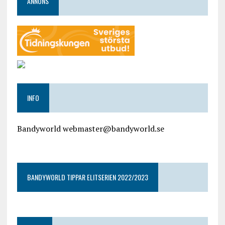
ANNONS
INFO
Bandyworld webmaster@bandyworld.se
google9a9f2ac9029b965b.html
BANDYWORLD TIPPAR ELITSERIEN 2022/2023