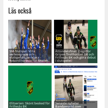
Läs också
SM-Slutspel: Villa
Åttondelsfinal: Dags för
seriesegrare och
Gripen Trollhättan BK och
slutspelslagen klara -
Frillesås BK och göra debut
Rekordintresse för finalen
i slutspelet!
Elitserien: Skönt besked för
Senaste nyheter
Frillesås BK
Bandyworld.com