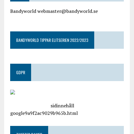
Bandyworld webmaster@bandyworld.se
google9a9f2ac9029b965b.html
BANDYWORLD TIPPAR ELITSERIEN 2022/2023
GDPR
google.com, pub-4487550053079833, DIRECT,
f08c47fec0942fa0
sidinnehåll
google9a9f2ac9029b965b.html