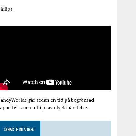
hilips
BandyWorlds går sedan en tid på begränsad
apacitet som en följd av olyckshändelse.
SENASTE INLÄGGEN