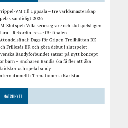
rippel-VM till Uppsala – tre världsmästerskap
pelas samtidigt 2026
M-Slutspel: Villa seriesegrare och slutspelslagen
lara – Rekordintresse för finalen
ttondelsfinal: Dags för Gripen Trollhättan BK
ch Frillesås BK och göra debut i slutspelet!
Svenska Bandyförbundet satsar på nytt koncept
ör barn – Snöharen Bandis ska få fler att åka
kridskor och spela bandy
nternationellt: Trenationers i Karlstad
MATCHNYTT