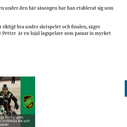
 men under den här säsongen har han etablerat sig som
 riktigt bra under slutspelet och finalen, säger
 Petter är en lojal lagspelare som passar in mycket
ags för Gripen
h Frillesås BK och
pelet!