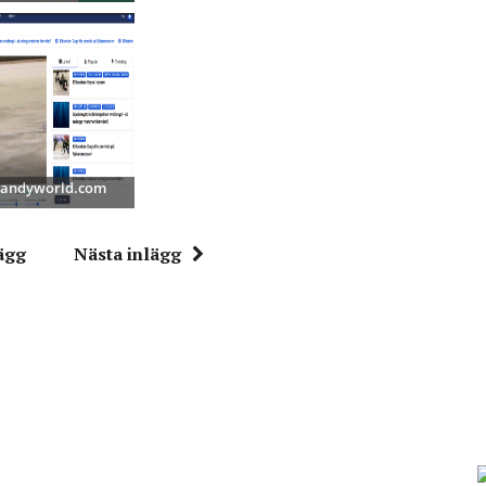
 Bandyworld.com
ägg
Nästa inlägg