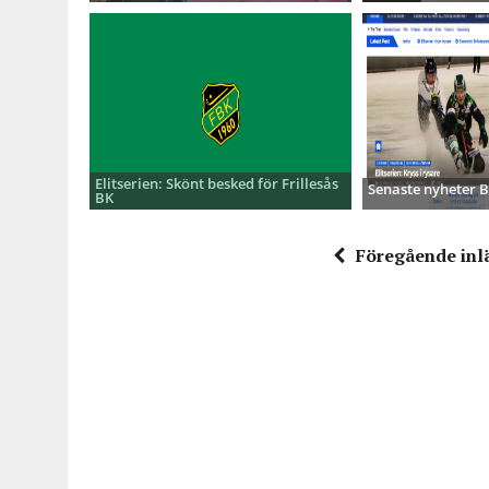
Elitserien: Skönt besked för Frillesås
Senaste nyheter
BK
Föregående inl