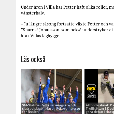
Under åren i Villa har Petter haft olika roller,
vänsterhalv.
– Ju längre säsong fortsatte växte Petter och var
”Sparris” Johansson, som också understryker att
bra i Villas lagbygge.
Läs också
SM-Slutspel: Villa seriesegrare och
Åttondelsfinal: D
slutspelslagen klara - Rekordintresse
Trollhättan BK oc
för finalen
göra debut i sluts