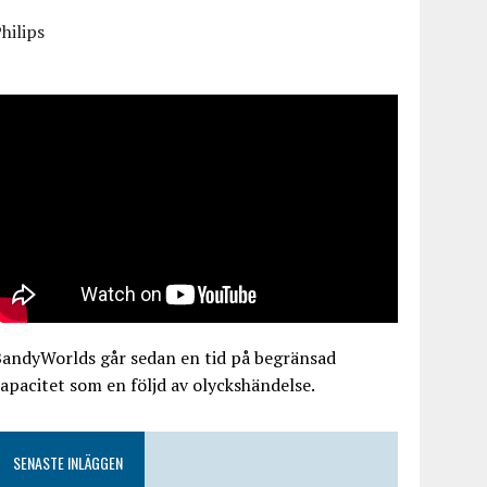
hilips
BandyWorlds går sedan en tid på begränsad
apacitet som en följd av olyckshändelse.
SENASTE INLÄGGEN