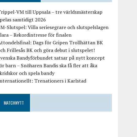
rippel-VM till Uppsala – tre världsmästerskap
pelas samtidigt 2026
M-Slutspel: Villa seriesegrare och slutspelslagen
lara – Rekordintresse för finalen
ttondelsfinal: Dags för Gripen Trollhättan BK
ch Frillesås BK och göra debut i slutspelet!
Svenska Bandyförbundet satsar på nytt koncept
ör barn – Snöharen Bandis ska få fler att åka
kridskor och spela bandy
nternationellt: Trenationers i Karlstad
MATCHNYTT