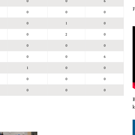
0
0
6
P
0
0
0
0
1
0
0
2
0
0
0
0
0
0
6
1
0
0
0
0
0
0
0
0
k