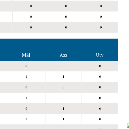
0
0
0
0
0
0
0
0
0
Mål
Ass
Utv
0
0
0
1
1
0
0
0
0
1
0
0
0
1
6
3
1
0