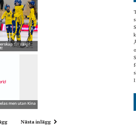
T
s
S
k
Å
rskap till Växjö -
M!
o
f
s
I
elas men utan Kina
ägg
Nästa inlägg