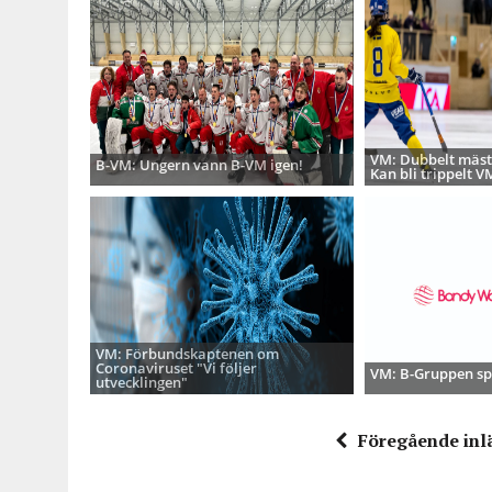
VM: Dubbelt mäste
B-VM: Ungern vann B-VM igen!
Kan bli trippelt V
VM: Förbundskaptenen om
Coronaviruset "Vi följer
VM: B-Gruppen sp
utvecklingen"
Föregående inl