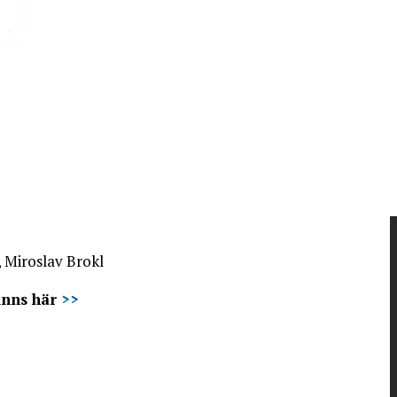
l, Miroslav Brokl
inns här
>>