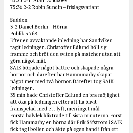
45:25 2-1 Alan Dzhusoev
75:36 2-2 Robin Sundin – frislagsvariant
Sudden
3-2 Daniel Berlin – Hörna
Publik 3 768
Efter en avvaktande inledning har Sandviken
tagit ledningen. Christoffer Edlund höll sig
framme och bröt den sviten på matcher utan att
göra något mål.
SAIK började något bättre och skapade några
hörnor och därefter har Hammmarby skapat
något mer med två hörnor. Därefter tog SAIK-
ledningen.
35 min hade Christoffer Edlund en bra möjlighet
att öka på ledningen efter att ha blivit
framspelad med ett lyft, men inget mål.
Första halvlek blixtrade till sista minuterna. Först
fick Hammarby en hörna där Erik Säfström i SAIK
fick tag i bollen och åkte på egen hand i från ett