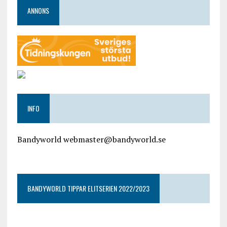
ANNONS
INFO
Bandyworld webmaster@bandyworld.se
google9a9f2ac9029b965b.html
BANDYWORLD TIPPAR ELITSERIEN 2022/2023