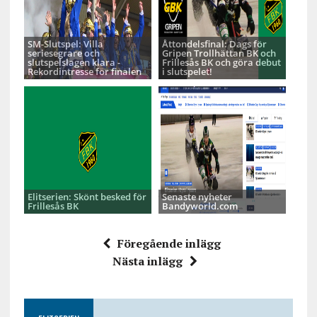
SM-Slutspel: Villa
Åttondelsfinal: Dags för
seriesegrare och
Gripen Trollhättan BK och
slutspelslagen klara -
Frillesås BK och göra debut
Rekordintresse för finalen
i slutspelet!
Elitserien: Skönt besked för
Senaste nyheter
Frillesås BK
Bandyworld.com
Föregående inlägg
Nästa inlägg