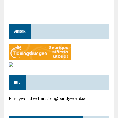
ANNONS
INFO
Bandyworld webmaster@bandyworld.se
google9a9f2ac9029b965b.html