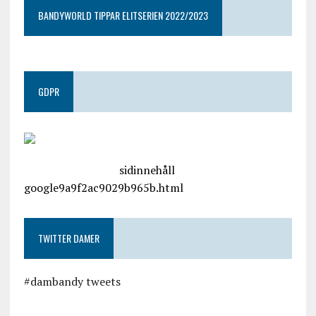
BANDYWORLD TIPPAR ELITSERIEN 2022/2023
GDPR
google.com, pub-4487550053079833, DIRECT,
f08c47fec0942fa0
sidinnehåll
google9a9f2ac9029b965b.html
TWITTER DAMER
#dambandy tweets