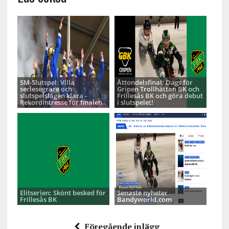
SM-Slutspel: Villa
Åttondelsfinal: Dags för
seriesegrare och
Gripen Trollhättan BK och
slutspelslagen klara -
Frillesås BK och göra debut
Rekordintresse för finalen
i slutspelet!
Elitserien: Skönt besked för
Senaste nyheter
Frillesås BK
Bandyworld.com
Föregående inlägg