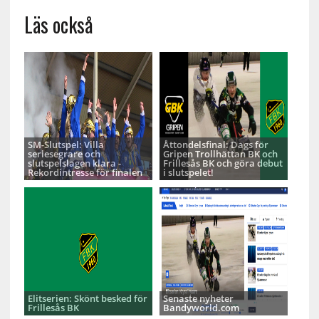
Läs också
SM-Slutspel: Villa
Åttondelsfinal: Dags för
seriesegrare och
Gripen Trollhättan BK och
slutspelslagen klara -
Frillesås BK och göra debut
Rekordintresse för finalen
i slutspelet!
Elitserien: Skönt besked för
Senaste nyheter
Frillesås BK
Bandyworld.com