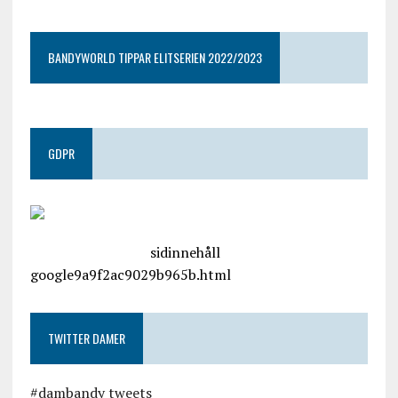
BANDYWORLD TIPPAR ELITSERIEN 2022/2023
GDPR
google.com, pub-4487550053079833, DIRECT,
f08c47fec0942fa0
sidinnehåll
google9a9f2ac9029b965b.html
TWITTER DAMER
#dambandy tweets