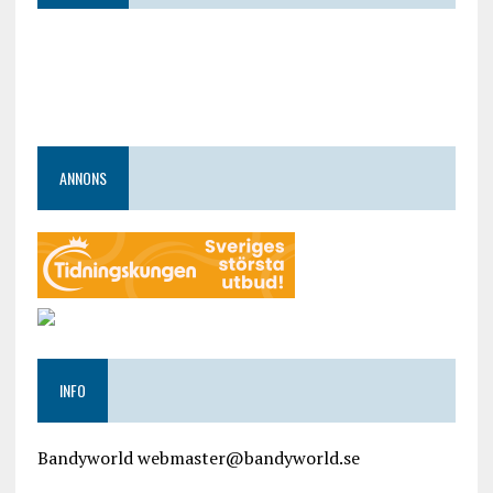
ANNONS
INFO
Bandyworld webmaster@bandyworld.se
google9a9f2ac9029b965b.html