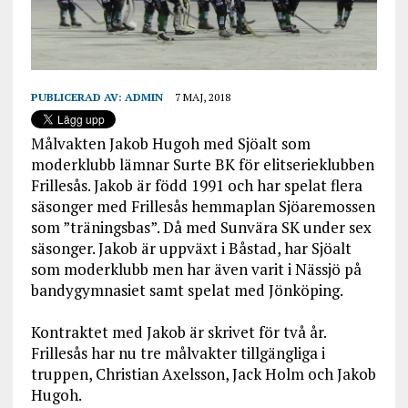
PUBLICERAD AV:
ADMIN
7 MAJ, 2018
Målvakten Jakob Hugoh med Sjöalt som
moderklubb lämnar Surte BK för elitserieklubben
Frillesås. Jakob är född 1991 och har spelat flera
säsonger med Frillesås hemmaplan Sjöaremossen
som ”träningsbas”. Då med Sunvära SK under sex
säsonger. Jakob är uppväxt i Båstad, har Sjöalt
som moderklubb men har även varit i Nässjö på
bandygymnasiet samt spelat med Jönköping.
Kontraktet med Jakob är skrivet för två år.
Frillesås har nu tre målvakter tillgängliga i
truppen, Christian Axelsson, Jack Holm och Jakob
Hugoh.