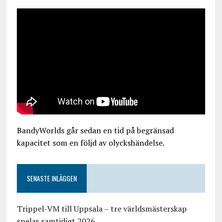
BandyWorlds går sedan en tid på begränsad
kapacitet som en följd av olyckshändelse.
SENASTE INLÄGGEN
Trippel-VM till Uppsala – tre världsmästerskap
spelas samtidigt 2026