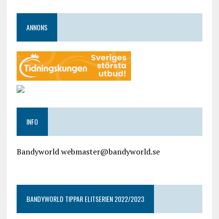
ANNONS
INFO
Bandyworld webmaster@bandyworld.se
google9a9f2ac9029b965b.html
BANDYWORLD TIPPAR ELITSERIEN 2022/2023