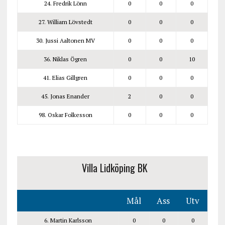
24. Fredrik Lönn
0
0
0
27. William Lövstedt
0
0
0
30. Jussi Aaltonen MV
0
0
0
36. Niklas Ögren
0
0
10
41. Elias Gillgren
0
0
0
45. Jonas Enander
2
0
0
98. Oskar Folkesson
0
0
0
Villa Lidköping BK
Mål
Ass
Utv
6. Martin Karlsson
0
0
0