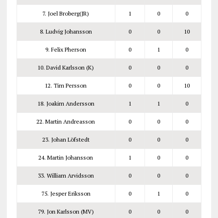
7. Joel Broberg(JR)
1
0
0
8. Ludvig Johansson
0
0
10
9. Felix Pherson
0
1
0
10. David Karlsson (K)
0
0
0
12. Tim Persson
0
0
10
18. Joakim Andersson
1
1
0
22. Martin Andreasson
0
0
0
23. Johan Löfstedt
0
0
0
24. Martin Johansson
1
0
0
33. William Arvidsson
0
0
0
75. Jesper Eriksson
0
1
0
79. Jon Karlsson (MV)
0
0
0