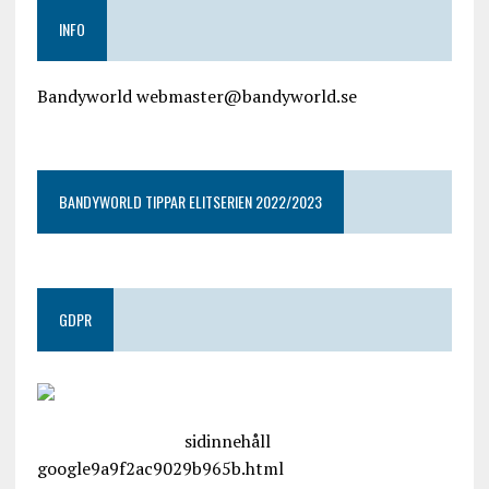
INFO
Bandyworld webmaster@bandyworld.se
google9a9f2ac9029b965b.html
BANDYWORLD TIPPAR ELITSERIEN 2022/2023
GDPR
google.com, pub-4487550053079833, DIRECT,
f08c47fec0942fa0
sidinnehåll
google9a9f2ac9029b965b.html