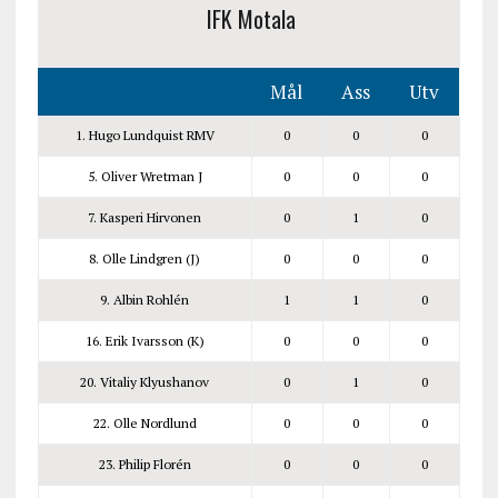
IFK Motala
Mål
Ass
Utv
1. Hugo Lundquist RMV
0
0
0
5. Oliver Wretman J
0
0
0
7. Kasperi Hirvonen
0
1
0
8. Olle Lindgren (J)
0
0
0
9. Albin Rohlén
1
1
0
16. Erik Ivarsson (K)
0
0
0
20. Vitaliy Klyushanov
0
1
0
22. Olle Nordlund
0
0
0
23. Philip Florén
0
0
0