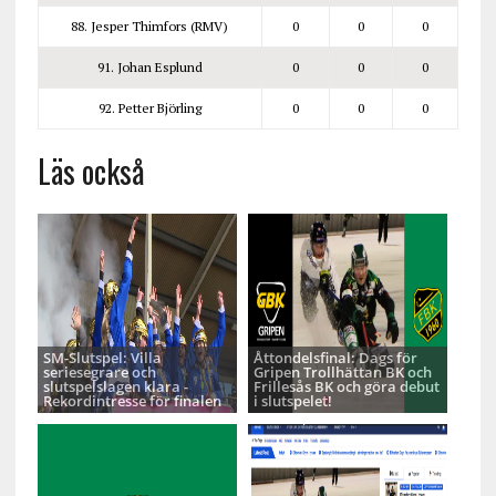
88. Jesper Thimfors (RMV)
0
0
0
91. Johan Esplund
0
0
0
92. Petter Björling
0
0
0
Läs också
SM-Slutspel: Villa
Åttondelsfinal: Dags för
seriesegrare och
Gripen Trollhättan BK och
slutspelslagen klara -
Frillesås BK och göra debut
Rekordintresse för finalen
i slutspelet!