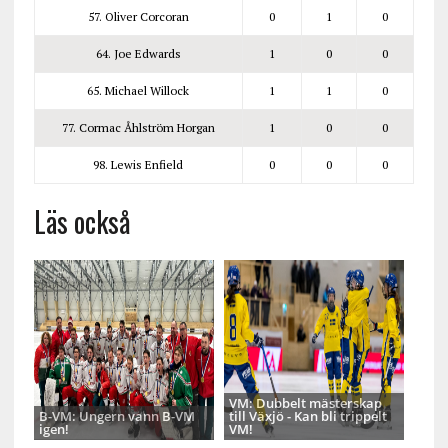
57. Oliver Corcoran
0
1
0
64. Joe Edwards
1
0
0
65. Michael Willock
1
1
0
77. Cormac Åhlström Horgan
1
0
0
98. Lewis Enfield
0
0
0
Läs också
VM: Dubbelt mästerskap
B-VM: Ungern vann B-VM
till Växjö - Kan bli trippelt
igen!
VM!