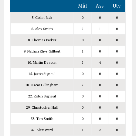
Mål
Ass
Utv
5. Collin Jack
0
0
0
6. Alex Smith
2
1
0
8. Thomas Parker
0
0
0
9. Nathan Rhys Gillbert
1
0
0
10. Martin Deacon
2
4
0
15. Jacob Signeul
0
0
0
18. Oscar Gillingham
2
0
0
22. Robin Signeul
0
0
0
29. Christopher Hall
0
0
0
35. Tim Smith
0
0
0
42. Alex Ward
1
2
0