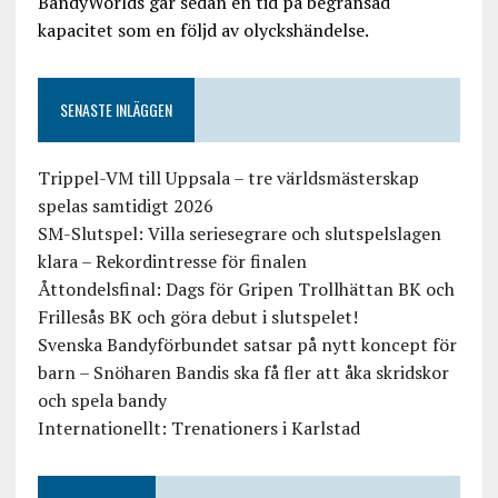
BandyWorlds går sedan en tid på begränsad
kapacitet som en följd av olyckshändelse.
SENASTE INLÄGGEN
Trippel-VM till Uppsala – tre världsmästerskap
spelas samtidigt 2026
SM-Slutspel: Villa seriesegrare och slutspelslagen
klara – Rekordintresse för finalen
Åttondelsfinal: Dags för Gripen Trollhättan BK och
Frillesås BK och göra debut i slutspelet!
Svenska Bandyförbundet satsar på nytt koncept för
barn – Snöharen Bandis ska få fler att åka skridskor
och spela bandy
Internationellt: Trenationers i Karlstad