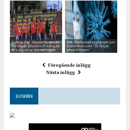
Bandy-VM: Storbritannien
VM: Förbundskaptenen om
får inget visum och tvingas
Coronaviruset "Vi följer
dra sig ut ur turneringen
utvecklingen"
Föregående inlägg
Nästa inlägg
ELITSERIEN