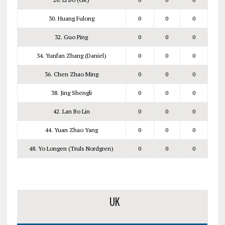
30. Huang Fulong
0
0
0
32. Guo Ping
0
0
0
34. Yunfan Zhang (Daniel)
0
0
0
36. Chen Zhao Ming
0
0
0
38. Jing Shengli
0
0
0
42. Lan Bo Lin
0
0
0
44. Yuan Zhao Yang
0
0
0
48. Yo Longen (Truls Nordgren)
0
0
0
UK