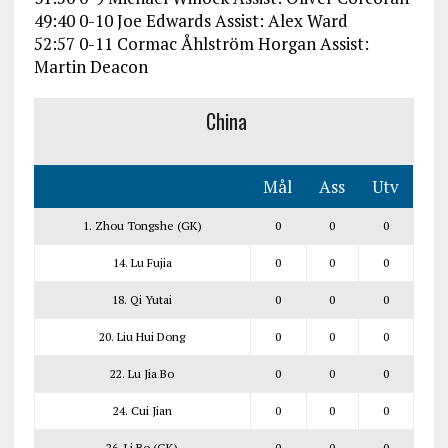
49:40 0-10 Joe Edwards Assist: Alex Ward
52:57 0-11 Cormac Åhlström Horgan Assist:
Martin Deacon
China
Mål
Ass
Utv
1. Zhou Tongshe (GK)
0
0
0
14. Lu Fujia
0
0
0
18. Qi Yutai
0
0
0
20. Liu Hui Dong
0
0
0
22. Lu Jia Bo
0
0
0
24. Cui Jian
0
0
0
26. Li Bo (GK)
0
0
0