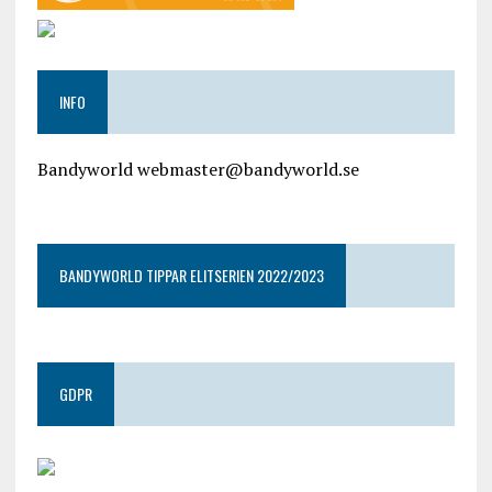
INFO
Bandyworld webmaster@bandyworld.se
google9a9f2ac9029b965b.html
BANDYWORLD TIPPAR ELITSERIEN 2022/2023
GDPR
google.com, pub-4487550053079833, DIRECT,