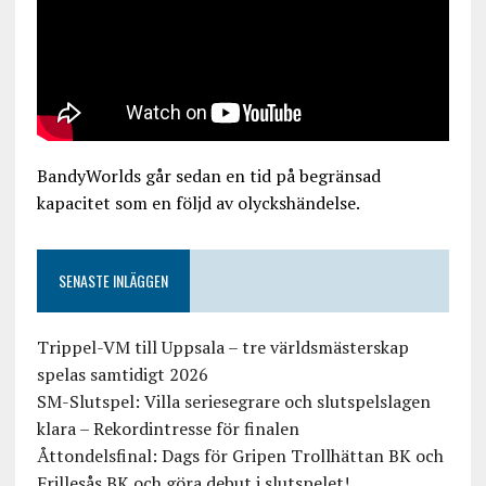
BandyWorlds går sedan en tid på begränsad
kapacitet som en följd av olyckshändelse.
SENASTE INLÄGGEN
Trippel-VM till Uppsala – tre världsmästerskap
spelas samtidigt 2026
SM-Slutspel: Villa seriesegrare och slutspelslagen
klara – Rekordintresse för finalen
Åttondelsfinal: Dags för Gripen Trollhättan BK och
Frillesås BK och göra debut i slutspelet!