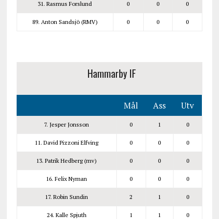
31. Rasmus Forslund
0
0
0
89. Anton Sandsjö (RMV)
0
0
0
Hammarby IF
Mål
Ass
Utv
7. Jesper Jonsson
0
1
0
11. David Pizzoni Elfving
0
0
0
13. Patrik Hedberg (mv)
0
0
0
16. Felix Nyman
0
0
0
17. Robin Sundin
2
1
0
24. Kalle Spjuth
1
1
0