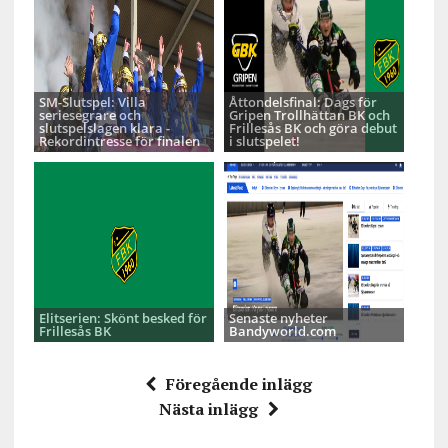
SM-Slutspel: Villa
Åttondelsfinal: Dags för
seriesegrare och
Gripen Trollhättan BK och
slutspelslagen klara -
Frillesås BK och göra debut
Rekordintresse för finalen
i slutspelet!
Elitserien: Skönt besked för
Senaste nyheter
Frillesås BK
Bandyworld.com
Föregående inlägg
Nästa inlägg