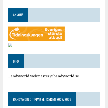
ANNONS
INFO
Bandyworld webmaster@bandyworld.se
google9a9f2ac9029b965b.html
BANDYWORLD TIPPAR ELITSERIEN 2022/2023