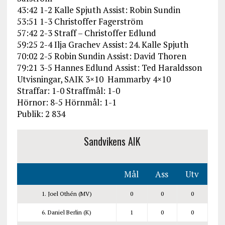
43:42 1-2 Kalle Spjuth Assist: Robin Sundin
53:51 1-3 Christoffer Fagerström
57:42 2-3 Straff – Christoffer Edlund
59:25 2-4 Ilja Grachev Assist: 24. Kalle Spjuth
70:02 2-5 Robin Sundin Assist: David Thoren
79:21 3-5 Hannes Edlund Assist: Ted Haraldsson
Utvisningar, SAIK 3×10 Hammarby 4×10
Straffar: 1-0 Straffmål: 1-0
Hörnor: 8-5 Hörnmål: 1-1
Publik: 2 834
Sandvikens AIK
Mål
Ass
Utv
1. Joel Othén (MV)
0
0
0
6. Daniel Berlin (K)
1
0
0