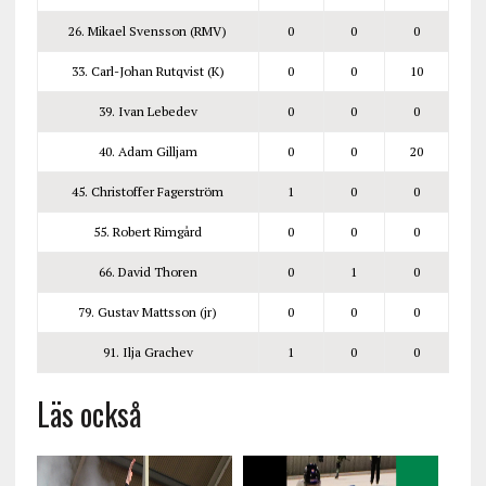
26. Mikael Svensson (RMV)
0
0
0
33. Carl-Johan Rutqvist (K)
0
0
10
39. Ivan Lebedev
0
0
0
40. Adam Gilljam
0
0
20
45. Christoffer Fagerström
1
0
0
55. Robert Rimgård
0
0
0
66. David Thoren
0
1
0
79. Gustav Mattsson (jr)
0
0
0
91. Ilja Grachev
1
0
0
Läs också