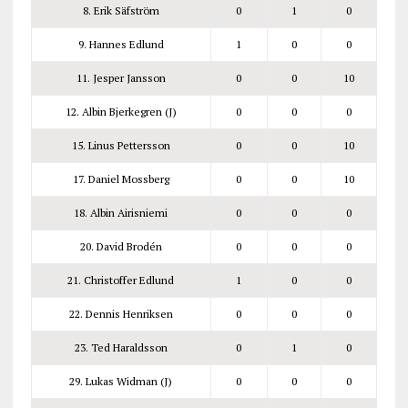
8. Erik Säfström
0
1
0
9. Hannes Edlund
1
0
0
11. Jesper Jansson
0
0
10
12. Albin Bjerkegren (J)
0
0
0
15. Linus Pettersson
0
0
10
17. Daniel Mossberg
0
0
10
18. Albin Airisniemi
0
0
0
20. David Brodén
0
0
0
21. Christoffer Edlund
1
0
0
22. Dennis Henriksen
0
0
0
23. Ted Haraldsson
0
1
0
29. Lukas Widman (J)
0
0
0