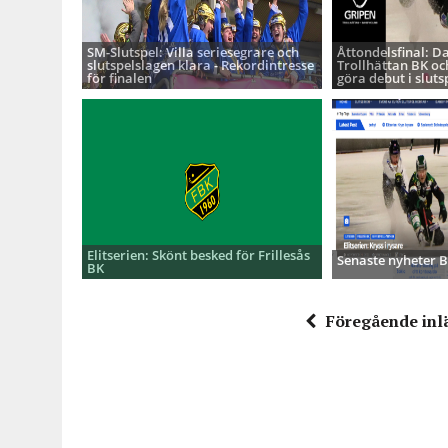
SM-Slutspel: Villa seriesegrare och
Åttondelsfinal: D
slutspelslagen klara - Rekordintresse
Trollhättan BK oc
för finalen
göra debut i sluts
Elitserien: Skönt besked för Frillesås
Senaste nyheter
BK
Föregående inl