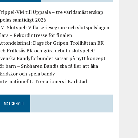
rippel-VM till Uppsala – tre världsmästerskap
pelas samtidigt 2026
M-Slutspel: Villa seriesegrare och slutspelslagen
lara – Rekordintresse för finalen
ttondelsfinal: Dags för Gripen Trollhättan BK
ch Frillesås BK och göra debut i slutspelet!
Svenska Bandyförbundet satsar på nytt koncept
ör barn – Snöharen Bandis ska få fler att åka
kridskor och spela bandy
nternationellt: Trenationers i Karlstad
MATCHNYTT