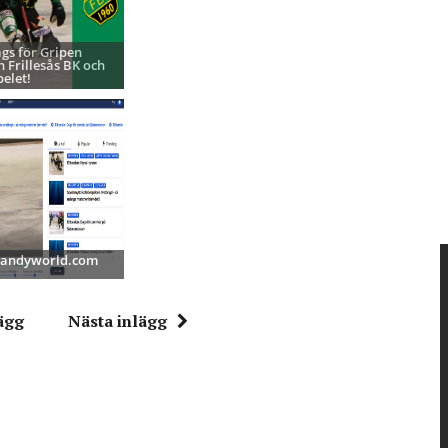
ags för Gripen
h Frillesås BK och
pelet!
 Bandyworld.com
ägg
Nästa inlägg