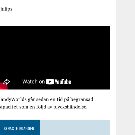
hilips
BandyWorlds går sedan en tid på begränsad
apacitet som en följd av olyckshändelse.
SENASTE INLÄGGEN