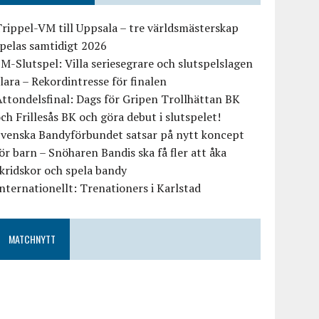
rippel-VM till Uppsala – tre världsmästerskap
pelas samtidigt 2026
M-Slutspel: Villa seriesegrare och slutspelslagen
lara – Rekordintresse för finalen
ttondelsfinal: Dags för Gripen Trollhättan BK
ch Frillesås BK och göra debut i slutspelet!
Svenska Bandyförbundet satsar på nytt koncept
ör barn – Snöharen Bandis ska få fler att åka
kridskor och spela bandy
nternationellt: Trenationers i Karlstad
MATCHNYTT