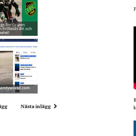
P
ags för Gripen
h Frillesås BK och
pelet!
 Bandyworld.com
ägg
Nästa inlägg
k