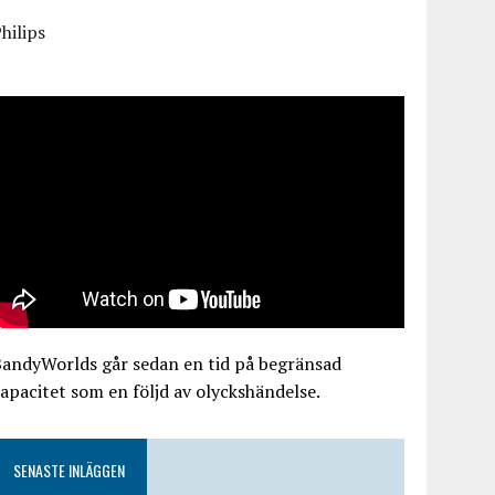
hilips
BandyWorlds går sedan en tid på begränsad
apacitet som en följd av olyckshändelse.
SENASTE INLÄGGEN