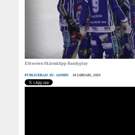
Elitserien Skärmklipp Bandyplay
PUBLICERAD AV:
ADMIN
18 JANUARI, 2020