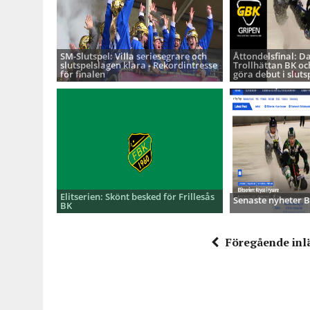
SM-Slutspel: Villa seriesegrare och
Åttondelsfinal: D
slutspelslagen klara - Rekordintresse
Trollhättan BK oc
för finalen
göra debut i sluts
Elitserien: Skönt besked för Frillesås
Senaste nyheter
BK
Föregående inl