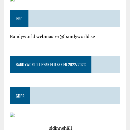
INFO
Bandyworld webmaster@bandyworld.se
google9a9f2ac9029b965b.html
BANDYWORLD TIPPAR ELITSERIEN 2022/2023
GDPR
google.com, pub-4487550053079833, DIRECT,
f08c47fec0942fa0
sidinnehåll