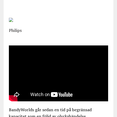
Philips
BandyWorlds går sedan en tid på begränsad
kapacitet som en följd av olyckshändelse.