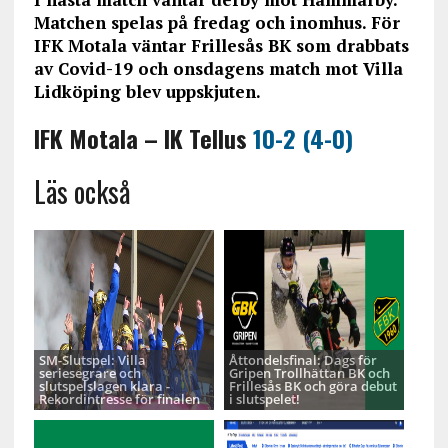
Matchen spelas på fredag och inomhus. För
IFK Motala väntar Frillesås BK som drabbats
av Covid-19 och onsdagens match mot Villa
Lidköping blev uppskjuten.
IFK Motala – IK Tellus
10-2 (4-0)
Läs också
SM-Slutspel: Villa
Åttondelsfinal: Dags för
seriesegrare och
Gripen Trollhättan BK och
slutspelslagen klara -
Frillesås BK och göra debut
Rekordintresse för finalen
i slutspelet!