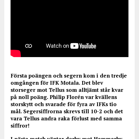
Första poängen och segern kom i den tredje
omgången för IFK Motala. Det blev
storseger mot Tellus som alltjämt står kvar
på noll poäng. Philip Florén var kvällens
storskytt och svarade för fyra av IFKs tio
mål. Segersiffrorna skrevs till 10-2 och det
vara Tellus andra raka förlust med samma
siffror!
I nästa match väntar derby mot Hammarby.