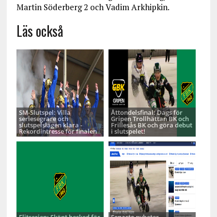
Martin Söderberg 2 och Vadim Arkhipkin.
Läs också
SM-Slutspel: Villa
Åttondelsfinal: Dags för
seriesegrare och
Gripen Trollhättan BK och
slutspelslagen klara -
Frillesås BK och göra debut
Rekordintresse för finalen
i slutspelet!
Elitserien: Skönt besked för
Senaste nyheter