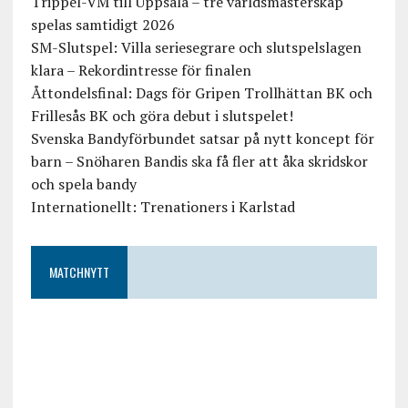
Trippel-VM till Uppsala – tre världsmästerskap
spelas samtidigt 2026
SM-Slutspel: Villa seriesegrare och slutspelslagen
klara – Rekordintresse för finalen
Åttondelsfinal: Dags för Gripen Trollhättan BK och
Frillesås BK och göra debut i slutspelet!
Svenska Bandyförbundet satsar på nytt koncept för
barn – Snöharen Bandis ska få fler att åka skridskor
och spela bandy
Internationellt: Trenationers i Karlstad
MATCHNYTT