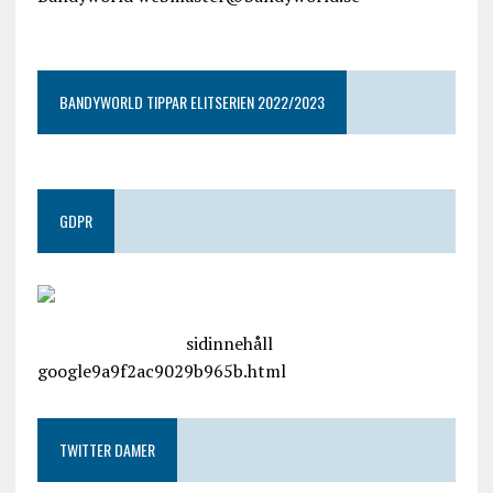
google9a9f2ac9029b965b.html
BANDYWORLD TIPPAR ELITSERIEN 2022/2023
GDPR
google.com, pub-4487550053079833, DIRECT,
f08c47fec0942fa0
sidinnehåll
google9a9f2ac9029b965b.html
TWITTER DAMER