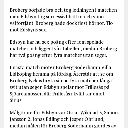
Broberg började bra och tog ledningen i matchen
men Edsbyn tog successivt bättre och vann
välförtjänt. Broberg hade dock flest hörnor. Tio
mot Edsbyns sex.
Edsbyn har nu sex poäng efter fem spelade
matcher och ligger två i tabellen, medan Broberg
har två poäng efter fyra matcher utan seger.
I nästa match möter Broberg Söderhamn Villa
Lidköping hemma på lördag. Återstår att se om
Broberg lyckas bryta sin nu fyra matcher långa
svit utan seger. Edsbyn spelar mot Frillesås på
Sjöareamossen där Frillesås i kväll tar emot
Sirius.
Målgörare för Edsbyn var Oscar Wikblad 3, Simon
Jansson 2, Jonas Edling och Jesper Öhrlund,
medan målen för Broberg Söderhamn gjordes av