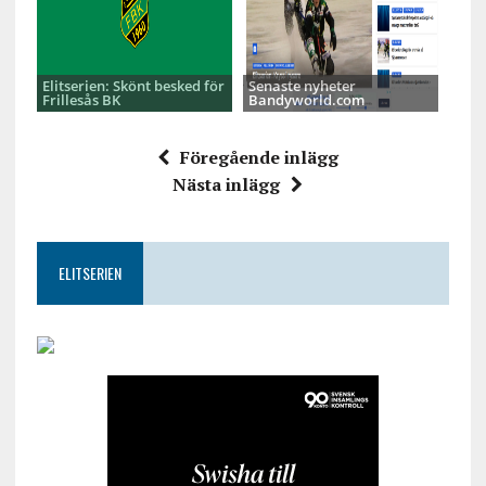
Elitserien: Skönt besked för
Senaste nyheter
Frillesås BK
Bandyworld.com
Föregående inlägg
Nästa inlägg
ELITSERIEN