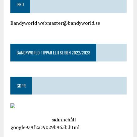
INFO
Bandyworld webmaster@bandyworld.se
google9a9f2ac9029b965b.html
BANDYWORLD TIPPAR ELITSERIEN 2022/2023
GDPR
google.com, pub-4487550053079833, DIRECT,
f08c47fec0942fa0
sidinnehåll
google9a9f2ac9029b965b.html