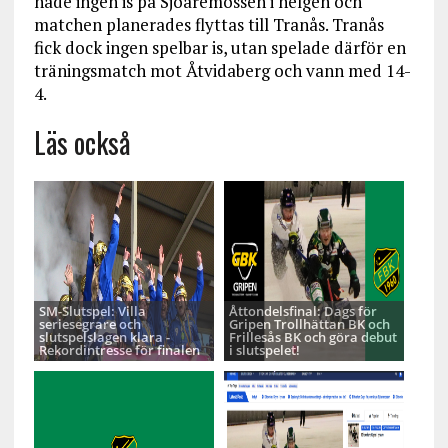
hade ingen is på Sjöaremossen i helgen och
matchen planerades flyttas till Tranås. Tranås
fick dock ingen spelbar is, utan spelade därför en
träningsmatch mot Åtvidaberg och vann med 14-
4.
Läs också
SM-Slutspel: Villa
Åttondelsfinal: Dags för
seriesegrare och
Gripen Trollhättan BK och
slutspelslagen klara -
Frillesås BK och göra debut
Rekordintresse för finalen
i slutspelet!