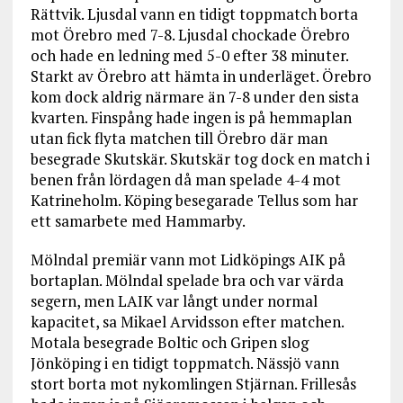
Rättvik. Ljusdal vann en tidigt toppmatch borta
mot Örebro med 7-8. Ljusdal chockade Örebro
och hade en ledning med 5-0 efter 38 minuter.
Starkt av Örebro att hämta in underläget. Örebro
kom dock aldrig närmare än 7-8 under den sista
kvarten. Finspång hade ingen is på hemmaplan
utan fick flyta matchen till Örebro där man
besegrade Skutskär. Skutskär tog dock en match i
benen från lördagen då man spelade 4-4 mot
Katrineholm. Köping besegarade Tellus som har
ett samarbete med Hammarby.
Mölndal premiär vann mot Lidköpings AIK på
bortaplan. Mölndal spelade bra och var värda
segern, men LAIK var långt under normal
kapacitet, sa Mikael Arvidsson efter matchen.
Motala besegrade Boltic och Gripen slog
Jönköping i en tidigt toppmatch. Nässjö vann
stort borta mot nykomlingen Stjärnan. Frillesås