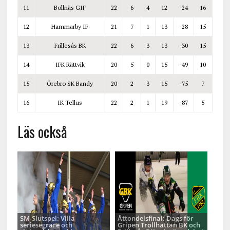
11
Bollnäs GIF
22
6
4
12
-24
16
12
Hammarby IF
21
7
1
13
-28
15
13
Frillesås BK
22
6
3
13
-30
15
14
IFK Rättvik
20
5
0
15
-49
10
15
Örebro SK Bandy
20
2
3
15
-75
7
16
IK Tellus
22
2
1
19
-87
5
Läs också
SM-Slutspel: Villa
Åttondelsfinal: Dags för
seriesegrare och
Gripen Trollhättan BK och