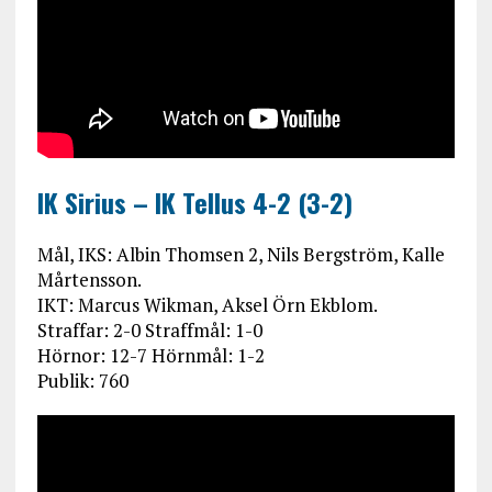
IK Sirius – IK Tellus 4-2 (3-2)
Mål, IKS: Albin Thomsen 2, Nils Bergström, Kalle
Mårtensson.
IKT: Marcus Wikman, Aksel Örn Ekblom.
Straffar: 2-0 Straffmål: 1-0
Hörnor: 12-7 Hörnmål: 1-2
Publik: 760