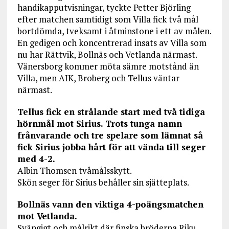
handikapputvisningar, tyckte Petter Björling
efter matchen samtidigt som Villa fick två mål
bortdömda, tveksamt i åtminstone i ett av målen.
En gedigen och koncentrerad insats av Villa som
nu har Rättvik, Bollnäs och Vetlanda närmast.
Vänersborg kommer möta sämre motstånd än
Villa, men AIK, Broberg och Tellus väntar
närmast.
Tellus fick en strålande start med två tidiga
hörnmål mot Sirius. Trots tunga namn
frånvarande och tre spelare som lämnat så
fick Sirius jobba hårt för att vända till seger
med 4-2.
Albin Thomsen tvåmålsskytt.
Skön seger för Sirius behåller sin sjätteplats.
Bollnäs vann den viktiga 4-poängsmatchen
mot Vetlanda.
Svängigt och målrikt där finska bröderna Riku