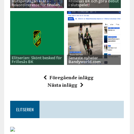
slutspelslagen klara -
Frillesås BK och göra debut
Rekordintresse för finalen
i slutspelet!
Elitserien: Skönt besked för
Senaste nyheter
Frillesås BK
Bandyworld.com
Föregående inlägg
Nästa inlägg
ELITSERIEN