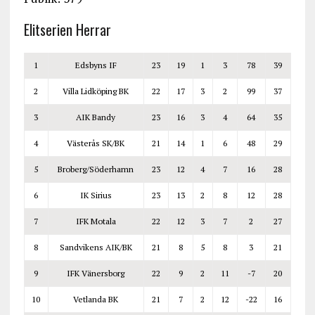
Elitserien Herrar
1
Edsbyns IF
23
19
1
3
78
39
2
Villa Lidköping BK
22
17
3
2
99
37
3
AIK Bandy
23
16
3
4
64
35
4
Västerås SK/BK
21
14
1
6
48
29
5
Broberg/Söderhamn
23
12
4
7
16
28
6
IK Sirius
23
13
2
8
12
28
7
IFK Motala
22
12
3
7
2
27
8
Sandvikens AIK/BK
21
8
5
8
3
21
9
IFK Vänersborg
22
9
2
11
-7
20
10
Vetlanda BK
21
7
2
12
-22
16