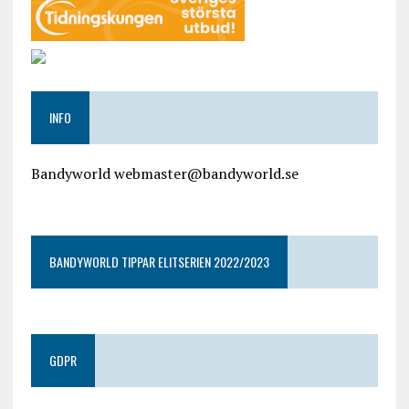
INFO
Bandyworld webmaster@bandyworld.se
google9a9f2ac9029b965b.html
BANDYWORLD TIPPAR ELITSERIEN 2022/2023
GDPR