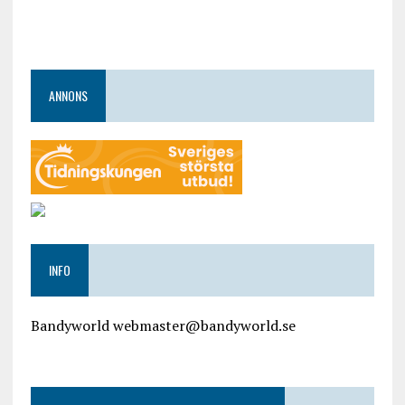
ANNONS
INFO
Bandyworld webmaster@bandyworld.se
google9a9f2ac9029b965b.html