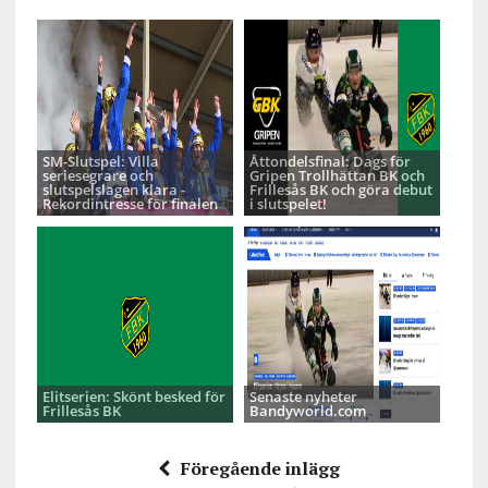
SM-Slutspel: Villa
Åttondelsfinal: Dags för
seriesegrare och
Gripen Trollhättan BK och
slutspelslagen klara -
Frillesås BK och göra debut
Rekordintresse för finalen
i slutspelet!
Elitserien: Skönt besked för
Senaste nyheter
Frillesås BK
Bandyworld.com
Föregående inlägg