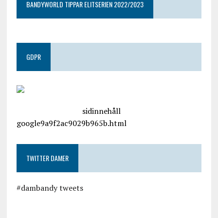
BANDYWORLD TIPPAR ELITSERIEN 2022/2023
GDPR
google.com, pub-4487550053079833, DIRECT,
f08c47fec0942fa0
sidinnehåll
google9a9f2ac9029b965b.html
TWITTER DAMER
#dambandy tweets