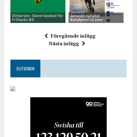
Elitserien: Skönt besked för
Senaste nyheter
Frillesås BK
Bandyworld.com
Föregående inlägg
Nästa inlägg
ELITSERIEN