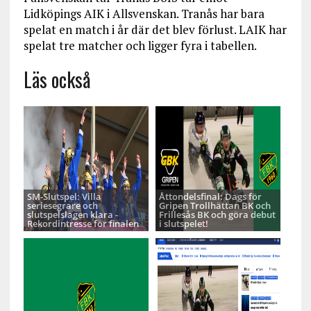
Lidköpings AIK i Allsvenskan. Tranås har bara
spelat en match i år där det blev förlust. LAIK har
spelat tre matcher och ligger fyra i tabellen.
Läs också
SM-Slutspel: Villa
Åttondelsfinal: Dags för
seriesegrare och
Gripen Trollhättan BK och
slutspelslagen klara -
Frillesås BK och göra debut
Rekordintresse för finalen
i slutspelet!