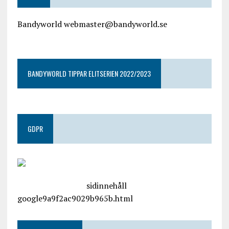
Bandyworld webmaster@bandyworld.se
google9a9f2ac9029b965b.html
BANDYWORLD TIPPAR ELITSERIEN 2022/2023
GDPR
google.com, pub-4487550053079833, DIRECT,
f08c47fec0942fa0
sidinnehåll
google9a9f2ac9029b965b.html