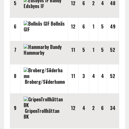
5
12
6
2
4
48
41
Edsbyns IF
Bollnäs
6
12
6
1
5
49
52
GIF
7
11
5
1
5
52
56
Hammarby
8
11
3
4
4
52
56
Broberg/Söderhamn
9
12
4
2
6
34
43
GripenTrollhättan
BK