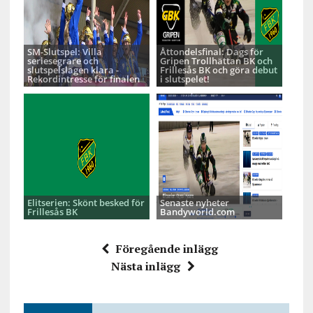
SM-Slutspel: Villa
Åttondelsfinal: Dags för
seriesegrare och
Gripen Trollhättan BK och
slutspelslagen klara -
Frillesås BK och göra debut
Rekordintresse för finalen
i slutspelet!
Elitserien: Skönt besked för
Senaste nyheter
Frillesås BK
Bandyworld.com
Föregående inlägg
Nästa inlägg