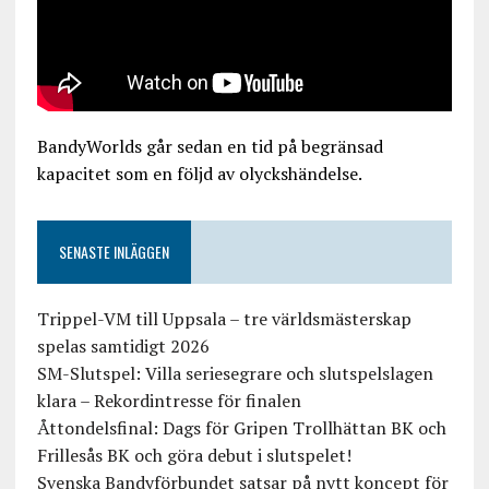
BandyWorlds går sedan en tid på begränsad
kapacitet som en följd av olyckshändelse.
SENASTE INLÄGGEN
Trippel-VM till Uppsala – tre världsmästerskap
spelas samtidigt 2026
SM-Slutspel: Villa seriesegrare och slutspelslagen
klara – Rekordintresse för finalen
Åttondelsfinal: Dags för Gripen Trollhättan BK och
Frillesås BK och göra debut i slutspelet!
Svenska Bandyförbundet satsar på nytt koncept för