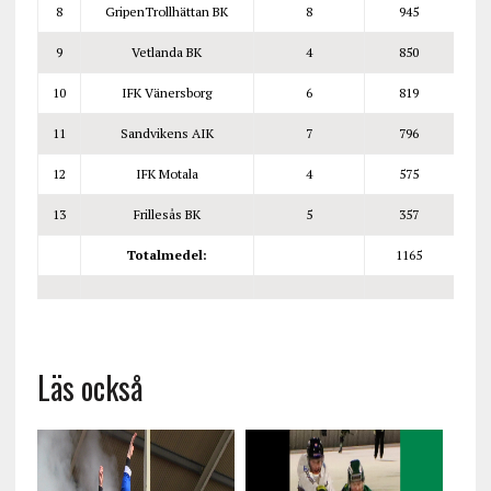
8
GripenTrollhättan BK
8
945
9
Vetlanda BK
4
850
10
IFK Vänersborg
6
819
11
Sandvikens AIK
7
796
12
IFK Motala
4
575
13
Frillesås BK
5
357
Totalmedel:
1165
Läs också