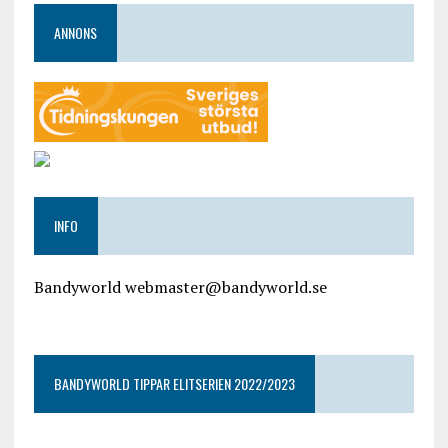
ANNONS
INFO
Bandyworld webmaster@bandyworld.se
google9a9f2ac9029b965b.html
BANDYWORLD TIPPAR ELITSERIEN 2022/2023