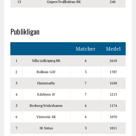
13
GripenTrollhättan BK
240
Publikligan
Matcher
Medel
1
Villa Lidköping BK
6
2610
2
Bollnäs GIF
5
1787
3
Hammarby
7
1630
4
Edsbyns IF
7
1213
5
Broberg/Söderhamn
6
1174
6
Västerås SK
6
1070
7
IK Sirius
5
1011