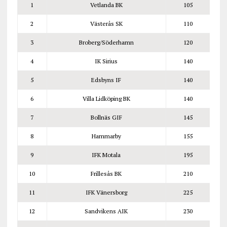
1
Vetlanda BK
105
2
Västerås SK
110
3
Broberg/Söderhamn
120
4
IK Sirius
140
5
Edsbyns IF
140
6
Villa Lidköping BK
140
7
Bollnäs GIF
145
8
Hammarby
155
9
IFK Motala
195
10
Frillesås BK
210
11
IFK Vänersborg
225
12
Sandvikens AIK
230