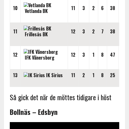
10
11
3
2
6
38
54
Vetlanda BK
11
12
3
2
7
38
64
Frillesås BK
12
12
3
1
8
47
58
IFK Vänersborg
13
IK Sirius
11
2
1
8
25
56
Så gick det när de möttes tidigare i höst
Bollnäs – Edsbyn