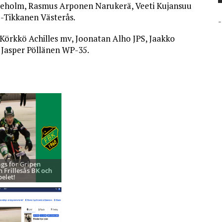
neholm, Rasmus Arponen Narukerä, Veeti Kujansuu
z-Tikkanen Västerås.
-
örkkö Achilles mv, Joonatan Alho JPS, Jaakko
 Jasper Pöllänen WP-35.
ags för Gripen
h Frillesås BK och
pelet!