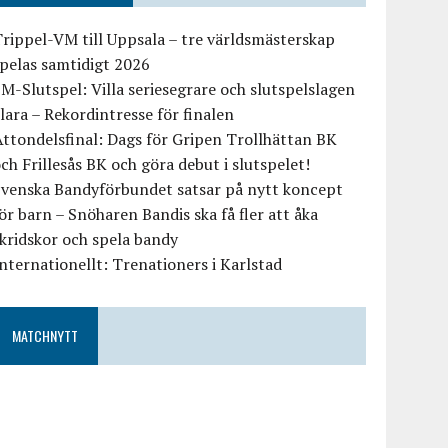
rippel-VM till Uppsala – tre världsmästerskap
pelas samtidigt 2026
M-Slutspel: Villa seriesegrare och slutspelslagen
lara – Rekordintresse för finalen
ttondelsfinal: Dags för Gripen Trollhättan BK
ch Frillesås BK och göra debut i slutspelet!
Svenska Bandyförbundet satsar på nytt koncept
ör barn – Snöharen Bandis ska få fler att åka
kridskor och spela bandy
nternationellt: Trenationers i Karlstad
MATCHNYTT