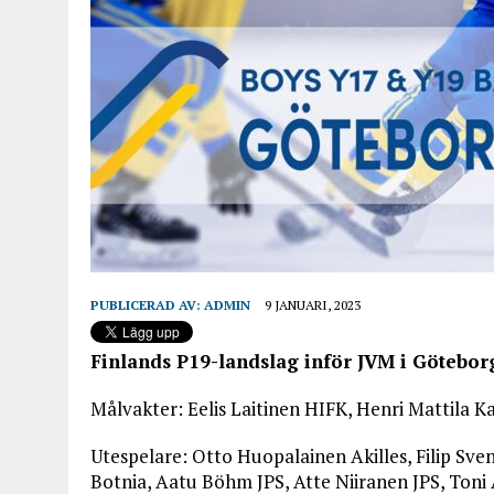
PUBLICERAD AV:
ADMIN
9 JANUARI, 2023
Finlands P19-landslag inför JVM i Götebor
Målvakter: Eelis Laitinen HIFK, Henri Mattila K
Utespelare: Otto Huopalainen Akilles, Filip Sven
Botnia, Aatu Böhm JPS, Atte Niiranen JPS, Toni