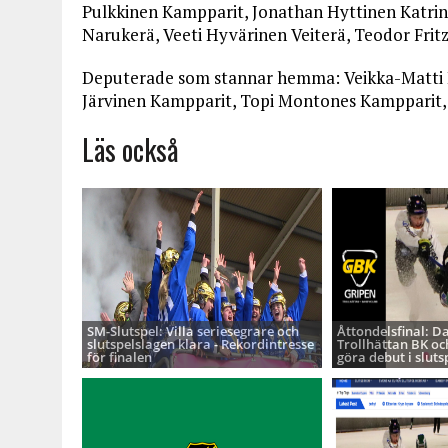
Pulkkinen Kampparit, Jonathan Hyttinen Katri
Narukerä, Veeti Hyvärinen Veiterä, Teodor Frit
Deputerade som stannar hemma: Veikka-Matti K
Järvinen Kampparit, Topi Montones Kampparit,
Läs också
SM-Slutspel: Villa seriesegrare och
Åttondelsfinal: D
slutspelslagen klara - Rekordintresse
Trollhättan BK oc
för finalen
göra debut i sluts