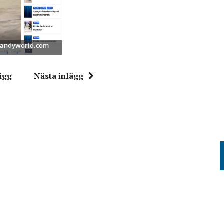
 Bandyworld.com
ägg
Nästa inlägg