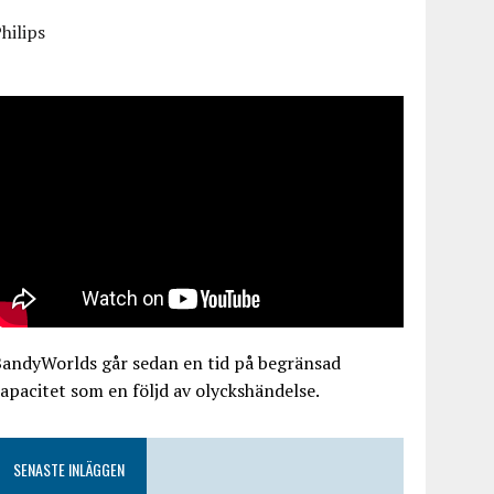
hilips
BandyWorlds går sedan en tid på begränsad
apacitet som en följd av olyckshändelse.
SENASTE INLÄGGEN