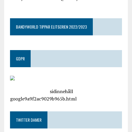
google9a9f2ac9029b965b.html
BANDYWORLD TIPPAR ELITSERIEN 2022/2023
GDPR
google.com, pub-4487550053079833, DIRECT,
f08c47fec0942fa0
sidinnehåll
google9a9f2ac9029b965b.html
TWITTER DAMER