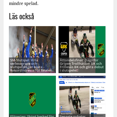
mindre spelad.
Läs också
SM-Slutspel: Villa
Åttondelsfinal: Dags för
seriesegrare och
Gripen Trollhättan BK och
slutspelslagen klara -
Frillesås BK och göra debut
Rekordintresse för finalen
i slutspelet!
Elitserien: Skönt besked för
Senaste nyheter