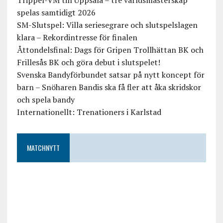
Trippel-VM till Uppsala – tre världsmästerskap
spelas samtidigt 2026
SM-Slutspel: Villa seriesegrare och slutspelslagen
klara – Rekordintresse för finalen
Åttondelsfinal: Dags för Gripen Trollhättan BK och
Frillesås BK och göra debut i slutspelet!
Svenska Bandyförbundet satsar på nytt koncept för
barn – Snöharen Bandis ska få fler att åka skridskor
och spela bandy
Internationellt: Trenationers i Karlstad
MATCHNYTT