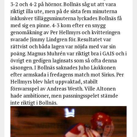
3-2 och 4-2 på hörnor. Bollnäs såg ut att vara
riktigt illa ute, men på de sista fem minuterna
inklusiver tilläggsminuterna lyckades Bollnäs få
med sig en pinne. 4-3 kom efter en snygg
genomåkning av Per Hellmyrs och kvitteringen
svarade Jimmy Lindgren för. Resultatet var
rättvist och båda lagen var nöjda med var sin
poäng. Magnus Muhrén var riktigt bra i GAIS och i
övrigt en gedigen laginsats som så ofta denna
säsongen. I Bollnäs saknades Juho Liukkonen
efter armskada i fredagens match mot Sirius. Per
Hellmyrs blev hårt uppvaktad, stabilt
försvarsspel av Andreas Westh. Ville Altonen
hade ambitioner, men passningsspelet stämde
inte riktigt i Bollnäs.