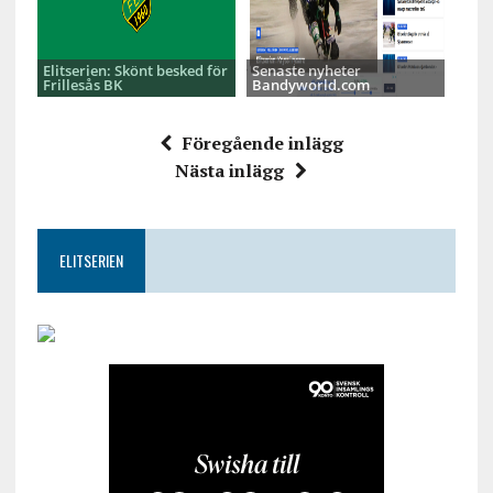
Elitserien: Skönt besked för
Senaste nyheter
Frillesås BK
Bandyworld.com
Föregående inlägg
Nästa inlägg
ELITSERIEN