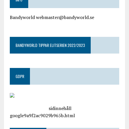
Bandyworld webmaster@bandyworld.se
google9a9f2ac9029b965b.html
BANDYWORLD TIPPAR ELITSERIEN 2022/2023
GDPR
google.com, pub-4487550053079833, DIRECT,
f08c47fec0942fa0
sidinnehåll
google9a9f2ac9029b965b.html