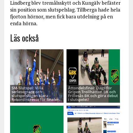
Lindberg blev tremålsskytt och Kungälv befäster
sin position som slutspelslag. Tillberga hade hela
fjorton hörnor, men fick bara utdelning på en
enda hörna.
Läs också
SM-Slutspel: Villa
Åttondelsfinal: Dags för
seriesegrare och
Gripen Trollhättan BK och
slutspelslagen klara -
Frillesås BK och göra debut
Rekordintresse för finalen
i slutspelet!