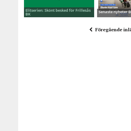
Elitserien: Skönt besked för Frillesås
Senaste nyheter
BK
Föregående inl