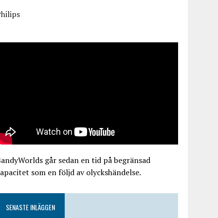
hilips
BandyWorlds går sedan en tid på begränsad
apacitet som en följd av olyckshändelse.
SENASTE INLÄGGEN