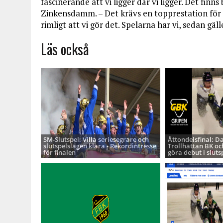
fascinerande att vi ligger där vi ligger. Det finn
Zinkensdamm. – Det krävs en topprestation för 
rimligt att vi gör det. Spelarna har vi, sedan gäl
Läs också
SM-Slutspel: Villa seriesegrare och
Åttondelsfinal: D
slutspelslagen klara - Rekordintresse
Trollhättan BK oc
för finalen
göra debut i sluts