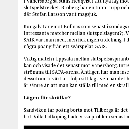
I Vänersborg så ställs Hedqvist i sitt nya lag m
slutspelstrecket. Broberg har en tunn trupp oc
där Stefan Larsson varit magsjuk.
Kungälv tar emot Bollnäs som senast i söndags 
Intressanta matcher mellan slutspelslagen(?). 
SAIK var man med, men fick ingen utdelning. I 
några poäng från ett svårspelat GAIS.
Viktig match i Uppsala mellan slutspelsaspirant
kan och visade det senast mot Vänersborg. Intres
strömma till SAPA-arena. Äntligen har man inset
dessutom är värt att följa sitt lag även när det 
är sämre än att man kan ställa till med en skräll
Lägen för skrällar?
Sandviken tar poäng borta mot Tillberga är det 
hot. Villa Lidköping hade vissa problem senast