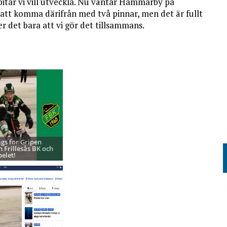
s bitar vi vill utveckla. Nu väntar Hammarby på
att komma därifrån med två pinnar, men det är fullt
ler det bara att vi gör det tillsammans.
ags för Gripen
h Frillesås BK och
pelet!