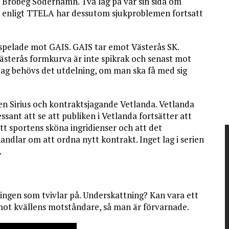
ot Brobeg Söderhamn. Två lag på var sin sida om
h enligt TTELA har dessutom sjukproblemen fortsatt
spelade mot GAIS. GAIS tar emot Västerås SK.
Västerås formkurva är inte spikrak och senast mot
dag behövs det utdelning, om man ska få med sig
en Sirius och kontraktsjagande Vetlanda. Vetlanda
sant att se att publiken i Vetlanda fortsätter att
t sportens sköna ingridienser och att det
handlar om att ordna nytt kontrakt. Inget lag i serien
.
ingen som tvivlar på. Underskattning? Kan vara ett
 mot kvällens motståndare, så man är förvarnade.