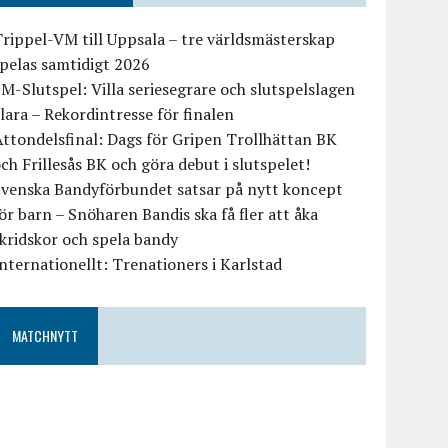
rippel-VM till Uppsala – tre världsmästerskap
pelas samtidigt 2026
M-Slutspel: Villa seriesegrare och slutspelslagen
lara – Rekordintresse för finalen
ttondelsfinal: Dags för Gripen Trollhättan BK
ch Frillesås BK och göra debut i slutspelet!
Svenska Bandyförbundet satsar på nytt koncept
ör barn – Snöharen Bandis ska få fler att åka
kridskor och spela bandy
nternationellt: Trenationers i Karlstad
MATCHNYTT