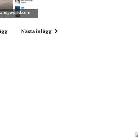
 Bandyworld.com
ägg
Nästa inlägg