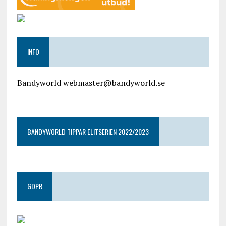
INFO
Bandyworld webmaster@bandyworld.se
google9a9f2ac9029b965b.html
BANDYWORLD TIPPAR ELITSERIEN 2022/2023
GDPR