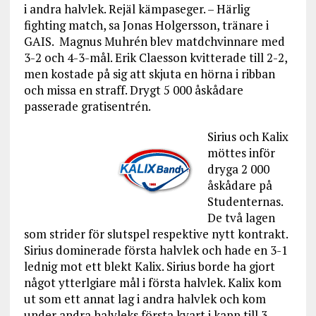
i andra halvlek. Rejäl kämpaseger. – Härlig
fighting match, sa Jonas Holgersson, tränare i
GAIS. Magnus Muhrén blev matdchvinnare med
3-2 och 4-3-mål. Erik Claesson kvitterade till 2-2,
men kostade på sig att skjuta en hörna i ribban
och missa en straff. Drygt 5 000 åskådare
passerade gratisentrén.
Sirius och Kalix
möttes inför
dryga 2 000
åskådare på
Studenternas.
De två lagen
som strider för slutspel respektive nytt kontrakt.
Sirius dominerade första halvlek och hade en 3-1
lednig mot ett blekt Kalix. Sirius borde ha gjort
något ytterlgiare mål i första halvlek. Kalix kom
ut som ett annat lag i andra halvlek och kom
under andra halvleks första kvart i kapp till 3-