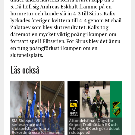
3. Då höll sig Andreas Eskhult framme på en
hörnretur och kunde slå in 4-3 till Sirius. Kalix
lyckades återigen kvittera till 4-4 genom Michail
Zalataev som blev slutresultatet. Kalix tog
däremot en mycket viktig poäng i kampen om
fortsatt spel i Elitserien. För Sirius blev det ännu
en tung poängförlust i kampen om en
slutspelsplats.
Läs också
SM-Slutspel: Villa
Åttondelsfinal: Dags för
seriesegrare och
Gripen Trollhättan BK och
slutspelslagen klara -
Frillesås BK och göra debut
Rekordintresse för finalen
i slutspelet!