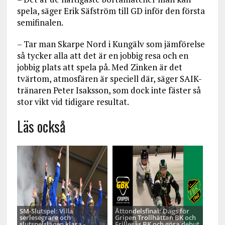
spela, säger Erik Säfström till GD inför den första
semifinalen.
– Tar man Skarpe Nord i Kungälv som jämförelse
så tycker alla att det är en jobbig resa och en
jobbig plats att spela på. Med Zinken är det
tvärtom, atmosfären är speciell där, säger SAIK-
tränaren Peter Isaksson, som dock inte fäster så
stor vikt vid tidigare resultat.
Läs också
SM-Slutspel: Villa
Åttondelsfinal: Dags för
seriesegrare och
Gripen Trollhättan BK och
slutspelslagen klara -
Frillesås BK och göra debut