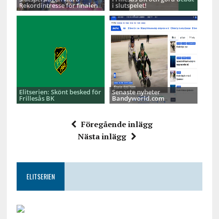
Rekordintresse för finalen
i slutspelet!
Elitserien: Skönt besked för
Senaste nyheter
Frillesås BK
Bandyworld.com
Föregående inlägg
Nästa inlägg
ELITSERIEN