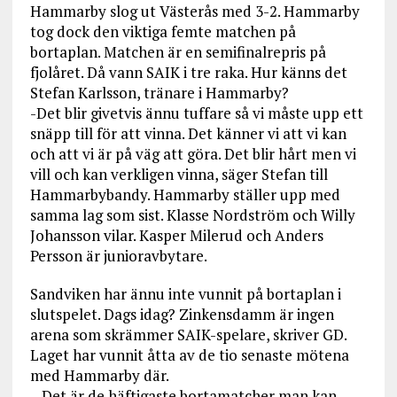
Hammarby slog ut Västerås med 3-2. Hammarby
tog dock den viktiga femte matchen på
bortaplan. Matchen är en semifinalrepris på
fjolåret. Då vann SAIK i tre raka. Hur känns det
Stefan Karlsson, tränare i Hammarby?
-Det blir givetvis ännu tuffare så vi måste upp ett
snäpp till för att vinna. Det känner vi att vi kan
och att vi är på väg att göra. Det blir hårt men vi
vill och kan verkligen vinna, säger Stefan till
Hammarbybandy. Hammarby ställer upp med
samma lag som sist. Klasse Nordström och Willy
Johansson vilar. Kasper Milerud och Anders
Persson är junioravbytare.
Sandviken har ännu inte vunnit på bortaplan i
slutspelet. Dags idag? Zinkensdamm är ingen
arena som skrämmer SAIK-spelare, skriver GD.
Laget har vunnit åtta av de tio senaste mötena
med Hammarby där.
– Det är de häftigaste bortamatcher man kan