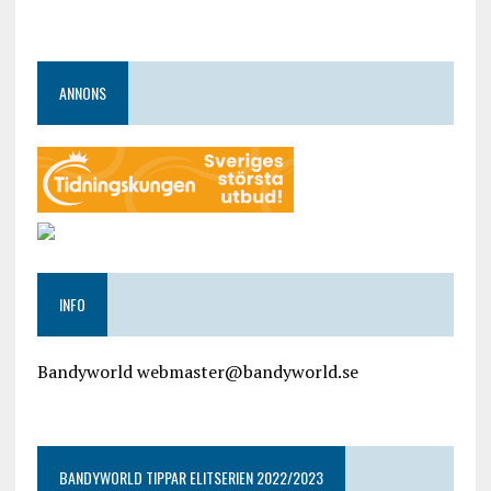
ANNONS
INFO
Bandyworld webmaster@bandyworld.se
google9a9f2ac9029b965b.html
BANDYWORLD TIPPAR ELITSERIEN 2022/2023