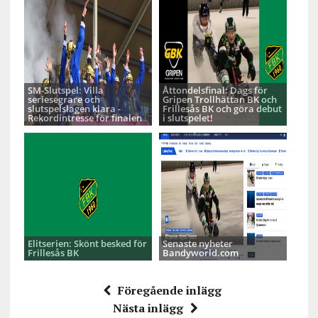
SM-Slutspel: Villa
Åttondelsfinal: Dags för
seriesegrare och
Gripen Trollhättan BK och
slutspelslagen klara -
Frillesås BK och göra debut
Rekordintresse för finalen
i slutspelet!
Elitserien: Skönt besked för
Senaste nyheter
Frillesås BK
Bandyworld.com
Föregående inlägg
Nästa inlägg