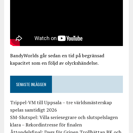
BandyWorlds går sedan en tid på begränsad
kapacitet som en följd av olyckshändelse.
SENASTE INLÄGGEN
Trippel-VM till Uppsala – tre världsmästerskap
spelas samtidigt 2026
SM-Slutspel: Villa seriesegrare och slutspelslagen
klara – Rekordintresse för finalen
Åttondelsfinal: Dags för Gripen Trollhättan BK och