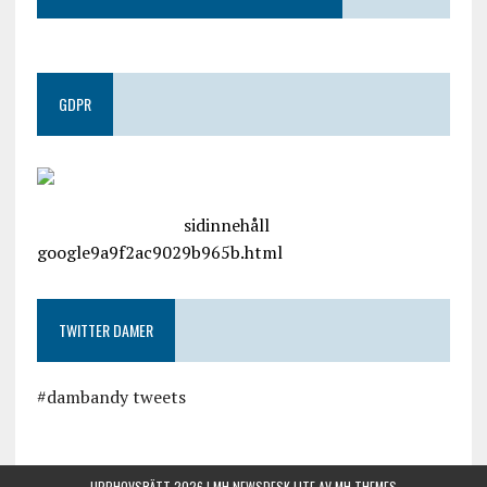
GDPR
google.com, pub-4487550053079833, DIRECT,
f08c47fec0942fa0
sidinnehåll
google9a9f2ac9029b965b.html
TWITTER DAMER
#dambandy tweets
UPPHOVSRÄTT 2026 | MH NEWSDESK LITE AV
MH THEMES