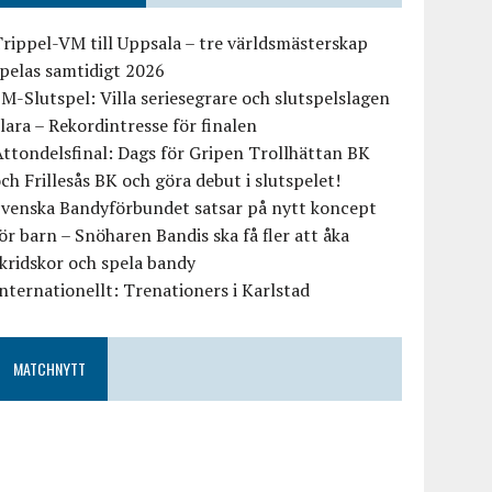
rippel-VM till Uppsala – tre världsmästerskap
pelas samtidigt 2026
M-Slutspel: Villa seriesegrare och slutspelslagen
lara – Rekordintresse för finalen
ttondelsfinal: Dags för Gripen Trollhättan BK
ch Frillesås BK och göra debut i slutspelet!
Svenska Bandyförbundet satsar på nytt koncept
ör barn – Snöharen Bandis ska få fler att åka
kridskor och spela bandy
nternationellt: Trenationers i Karlstad
MATCHNYTT