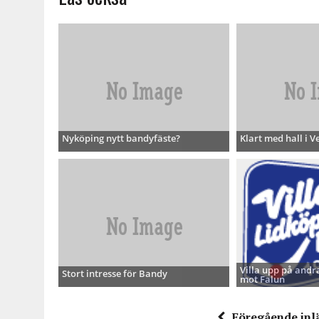
Nyköping nytt bandyfäste?
Klart med hall i V
Villa upp på andra
Stort intresse för Bandy
mot Falun
Föregående inl