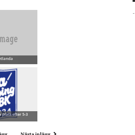
-
etlanda
 plats efter 5-3
ägg
Nästa inlägg