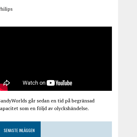
hilips
BandyWorlds går sedan en tid på begränsad
apacitet som en följd av olyckshändelse.
SENASTE INLÄGGEN