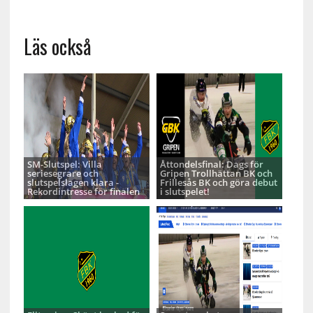
Läs också
SM-Slutspel: Villa
Åttondelsfinal: Dags för
seriesegrare och
Gripen Trollhättan BK och
slutspelslagen klara -
Frillesås BK och göra debut
Rekordintresse för finalen
i slutspelet!