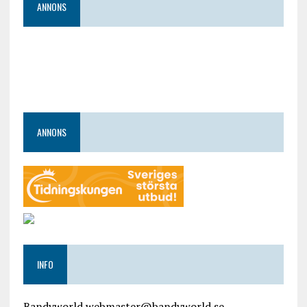
ANNONS
ANNONS
INFO
Bandyworld webmaster@bandyworld.se