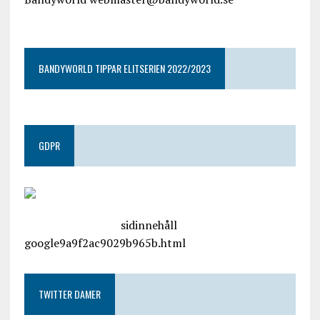
google9a9f2ac9029b965b.html
BANDYWORLD TIPPAR ELITSERIEN 2022/2023
GDPR
google.com, pub-4487550053079833, DIRECT,
f08c47fec0942fa0
sidinnehåll
google9a9f2ac9029b965b.html
TWITTER DAMER