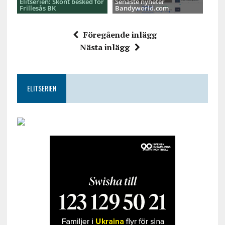
Elitserien: Skönt besked för
Senaste nyheter
Frillesås BK
Bandyworld.com
Föregående inlägg
Nästa inlägg
ELITSERIEN