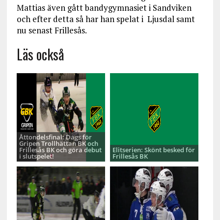
Mattias även gått bandygymnasiet i Sandviken
och efter detta så har han spelat i Ljusdal samt
nu senast Frillesås.
Läs också
Åttondelsfinal: Dags för
Gripen Trollhättan BK och
Frillesås BK och göra debut
Elitserien: Skönt besked för
i slutspelet!
Frillesås BK