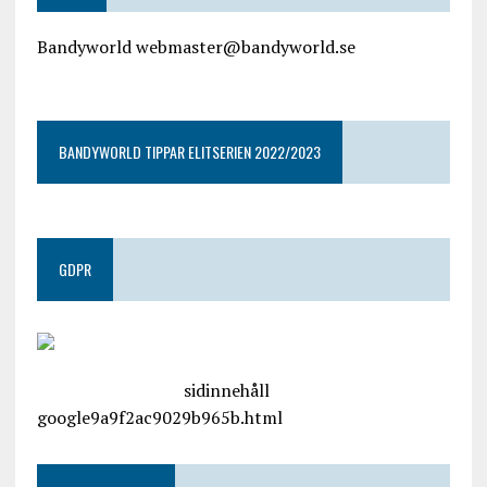
Bandyworld webmaster@bandyworld.se
google9a9f2ac9029b965b.html
BANDYWORLD TIPPAR ELITSERIEN 2022/2023
GDPR
google.com, pub-4487550053079833, DIRECT,
f08c47fec0942fa0
sidinnehåll
google9a9f2ac9029b965b.html