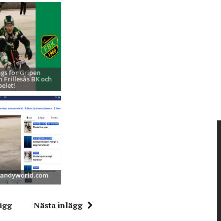
ags för Gripen
h Frillesås BK och
pelet!
 Bandyworld.com
ägg
Nästa inlägg