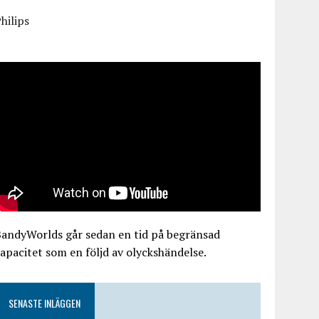
hilips
BandyWorlds går sedan en tid på begränsad
apacitet som en följd av olyckshändelse.
SENASTE INLÄGGEN