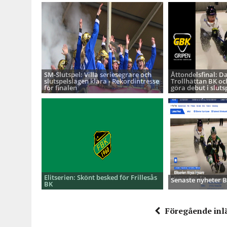
SM-Slutspel: Villa seriesegrare och
Åttondelsfinal: D
slutspelslagen klara - Rekordintresse
Trollhättan BK oc
för finalen
göra debut i sluts
Elitserien: Skönt besked för Frillesås
Senaste nyheter
BK
Föregående inl