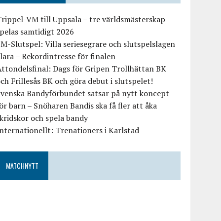
rippel-VM till Uppsala – tre världsmästerskap
pelas samtidigt 2026
M-Slutspel: Villa seriesegrare och slutspelslagen
lara – Rekordintresse för finalen
ttondelsfinal: Dags för Gripen Trollhättan BK
ch Frillesås BK och göra debut i slutspelet!
Svenska Bandyförbundet satsar på nytt koncept
ör barn – Snöharen Bandis ska få fler att åka
kridskor och spela bandy
nternationellt: Trenationers i Karlstad
MATCHNYTT