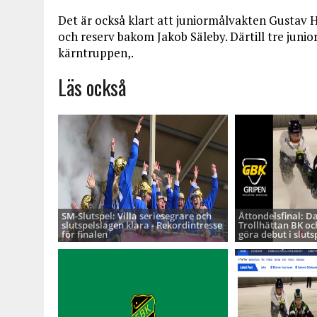
Det är också klart att juniormålvakten Gustav 
och reserv bakom Jakob Säleby. Därtill tre juniore
kärntruppen,.
Läs också
SM-Slutspel: Villa seriesegrare och
Åttondelsfinal: D
slutspelslagen klara - Rekordintresse
Trollhättan BK oc
för finalen
göra debut i sluts