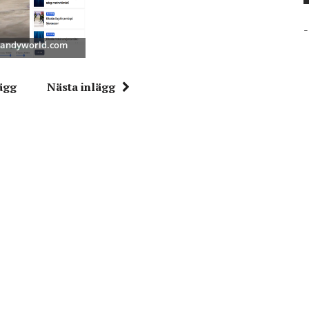
-
 Bandyworld.com
ägg
Nästa inlägg