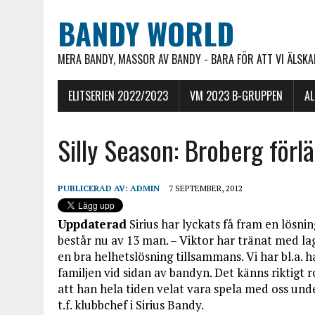
BANDY WORLD
MERA BANDY, MASSOR AV BANDY - BARA FÖR ATT VI ÄLSKAR
ELITSERIEN 2022/2023
VM 2023 B-GRUPPEN
A
Silly Season: Broberg förl
PUBLICERAD AV:
ADMIN
7 SEPTEMBER, 2012
Uppdaterad
Sirius har lyckats få fram en lösn
består nu av 13 man. – Viktor har tränat med lage
en bra helhetslösning tillsammans. Vi har bl.a. 
familjen vid sidan av bandyn. Det känns riktigt rol
att han hela tiden velat vara spela med oss und
t.f. klubbchef i Sirius Bandy.