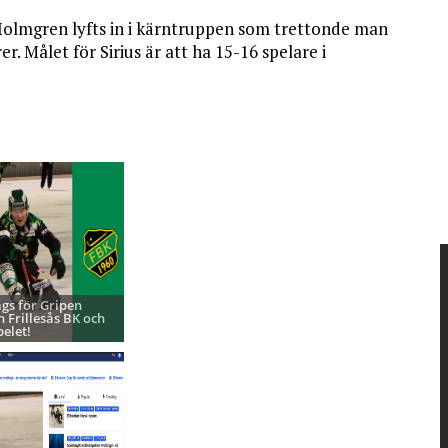
Holmgren lyfts in i kärntruppen som trettonde man
r. Målet för Sirius är att ha 15-16 spelare i
ags för Gripen
h Frillesås BK och
pelet!