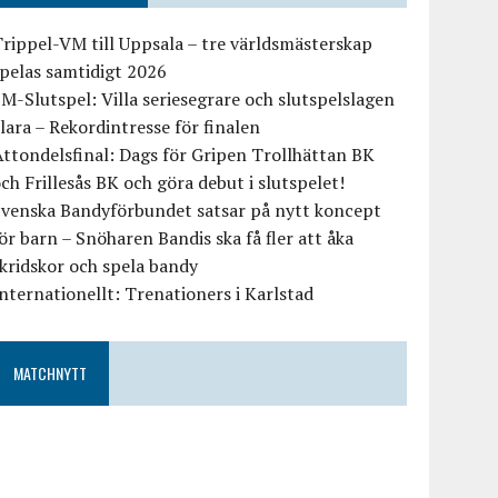
rippel-VM till Uppsala – tre världsmästerskap
pelas samtidigt 2026
M-Slutspel: Villa seriesegrare och slutspelslagen
lara – Rekordintresse för finalen
ttondelsfinal: Dags för Gripen Trollhättan BK
ch Frillesås BK och göra debut i slutspelet!
Svenska Bandyförbundet satsar på nytt koncept
ör barn – Snöharen Bandis ska få fler att åka
kridskor och spela bandy
nternationellt: Trenationers i Karlstad
MATCHNYTT