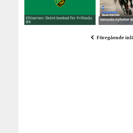
Elitserien: Skönt besked för Frillesås
Senaste nyheter
BK
Föregående inl