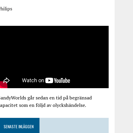
hilips
BandyWorlds går sedan en tid på begränsad
apacitet som en följd av olyckshändelse.
SENASTE INLÄGGEN