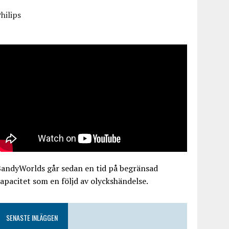
hilips
BandyWorlds går sedan en tid på begränsad
apacitet som en följd av olyckshändelse.
SENASTE INLÄGGEN