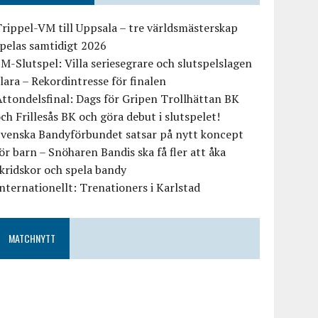
rippel-VM till Uppsala – tre världsmästerskap
pelas samtidigt 2026
M-Slutspel: Villa seriesegrare och slutspelslagen
lara – Rekordintresse för finalen
ttondelsfinal: Dags för Gripen Trollhättan BK
ch Frillesås BK och göra debut i slutspelet!
Svenska Bandyförbundet satsar på nytt koncept
ör barn – Snöharen Bandis ska få fler att åka
kridskor och spela bandy
nternationellt: Trenationers i Karlstad
MATCHNYTT