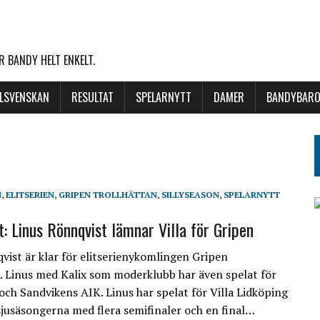
 BANDY HELT ENKELT.
LLSVENSKAN
RESULTAT
SPELARNYTT
DAMER
BANDYBARO
N
,
ELITSERIEN
,
GRIPEN TROLLHÄTTAN
,
SILLYSEASON
,
SPELARNYTT
t: Linus Rönnqvist lämnar Villa för Gripen
vist är klar för elitserienykomlingen Gripen
. Linus med Kalix som moderklubb har även spelat för
h Sandvikens AIK. Linus har spelat för Villa Lidköping
sjusäsongerna med flera semifinaler och en final…