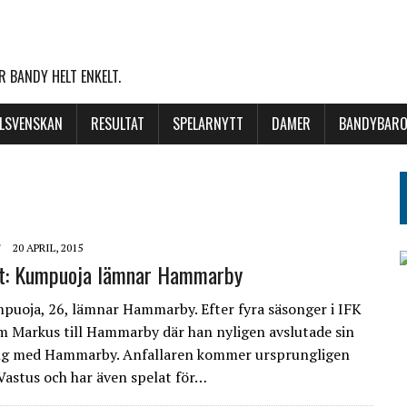
 BANDY HELT ENKELT.
LLSVENSKAN
RESULTAT
SPELARNYTT
DAMER
BANDYBARO
F
20 APRIL, 2015
tt: Kumpuoja lämnar Hammarby
uoja, 26, lämnar Hammarby. Efter fyra säsonger i IFK
 Markus till Hammarby där han nyligen avslutade sin
ng med Hammarby. Anfallaren kommer ursprungligen
 Vastus och har även spelat för…