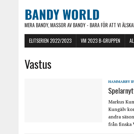
BANDY WORLD
MERA BANDY, MASSOR AV BANDY - BARA FÖR ATT VI ÄLSKAR
ELITSERIEN 2022/2023
VM 2023 B-GRUPPEN
A
Vastus
HAMMARBY I
Spelarny
Markus Kump
Kungälv kom
andra säso
från finska