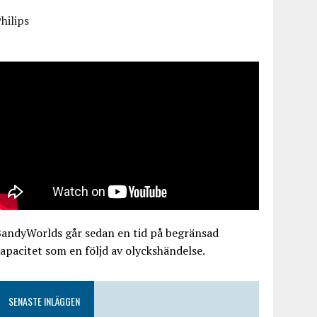
hilips
BandyWorlds går sedan en tid på begränsad
apacitet som en följd av olyckshändelse.
SENASTE INLÄGGEN