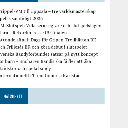
rippel-VM till Uppsala – tre världsmästerskap
pelas samtidigt 2026
M-Slutspel: Villa seriesegrare och slutspelslagen
lara – Rekordintresse för finalen
ttondelsfinal: Dags för Gripen Trollhättan BK
ch Frillesås BK och göra debut i slutspelet!
Svenska Bandyförbundet satsar på nytt koncept
ör barn – Snöharen Bandis ska få fler att åka
kridskor och spela bandy
nternationellt: Trenationers i Karlstad
MATCHNYTT