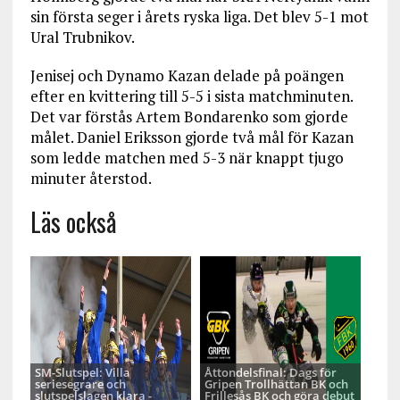
sin första seger i årets ryska liga. Det blev 5-1 mot
Ural Trubnikov.
Jenisej och Dynamo Kazan delade på poängen
efter en kvittering till 5-5 i sista matchminuten.
Det var förstås Artem Bondarenko som gjorde
målet. Daniel Eriksson gjorde två mål för Kazan
som ledde matchen med 5-3 när knappt tjugo
minuter återstod.
Läs också
SM-Slutspel: Villa
Åttondelsfinal: Dags för
seriesegrare och
Gripen Trollhättan BK och
slutspelslagen klara -
Frillesås BK och göra debut