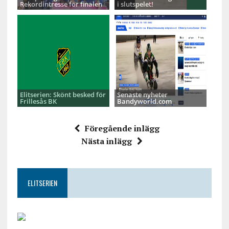
Rekordintresse för finalen
i slutspelet!
Elitserien: Skönt besked för
Senaste nyheter
Frillesås BK
Bandyworld.com
Föregående inlägg
Nästa inlägg
ELITSERIEN