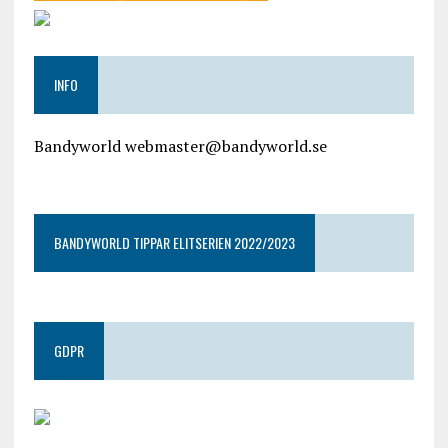
INFO
Bandyworld webmaster@bandyworld.se
google9a9f2ac9029b965b.html
BANDYWORLD TIPPAR ELITSERIEN 2022/2023
GDPR
google.com, pub-4487550053079833, DIRECT,