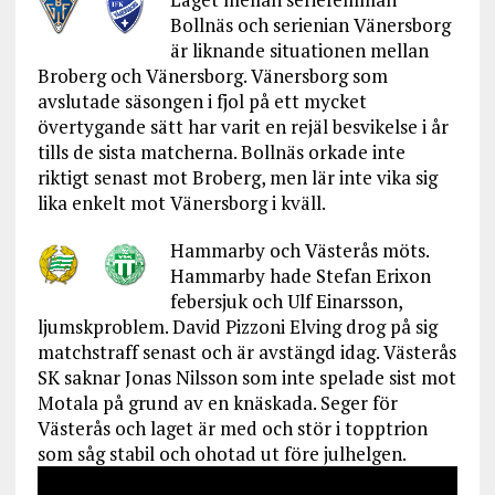
Bollnäs och serienian Vänersborg
är liknande situationen mellan
Broberg och Vänersborg. Vänersborg som
avslutade säsongen i fjol på ett mycket
övertygande sätt har varit en rejäl besvikelse i år
tills de sista matcherna. Bollnäs orkade inte
riktigt senast mot Broberg, men lär inte vika sig
lika enkelt mot Vänersborg i kväll.
Hammarby och Västerås möts.
Hammarby hade Stefan Erixon
febersjuk och Ulf Einarsson,
ljumskproblem. David Pizzoni Elving drog på sig
matchstraff senast och är avstängd idag. Västerås
SK saknar Jonas Nilsson som inte spelade sist mot
Motala på grund av en knäskada. Seger för
Västerås och laget är med och stör i topptrion
som såg stabil och ohotad ut före julhelgen.