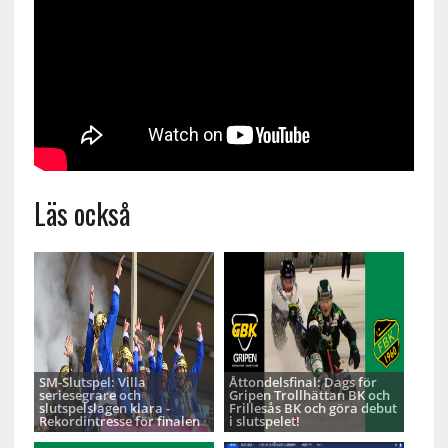
Läs också
SM-Slutspel: Villa
Åttondelsfinal: Dags för
seriesegrare och
Gripen Trollhättan BK och
slutspelslagen klara -
Frillesås BK och göra debut
Rekordintresse för finalen
i slutspelet!