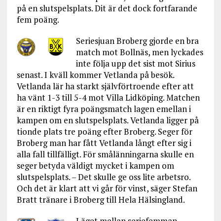
på en slutspelsplats. Dit är det dock fortfarande
fem poäng.
Seriesjuan Broberg gjorde en bra
match mot Bollnäs, men lyckades
inte följa upp det sist mot Sirius
senast. I kväll kommer Vetlanda på besök.
Vetlanda lär ha starkt självförtroende efter att
ha vänt 1-3 till 5-4 mot Villa Lidköping. Matchen
är en riktigt fyra poängsmatch lagen emellan i
kampen om en slutspelsplats. Vetlanda ligger på
tionde plats tre poäng efter Broberg. Seger för
Broberg man har fått Vetlanda långt efter sig i
alla fall tillfälligt. För smålänningarna skulle en
seger betyda väldigt mycket i kampen om
slutspelsplats. – Det skulle ge oss lite arbetsro.
Och det är klart att vi går för vinst, säger Stefan
Bratt tränare i Broberg till Hela Hälsingland.
Läget mellan seriefemman