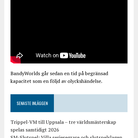
BandyWorlds går sedan en tid på begränsad
kapacitet som en följd av olyckshändelse.
SENASTE INLÄGGEN
Trippel-VM till Uppsala – tre världsmästerskap
spelas samtidigt 2026
SM-Slutspel: Villa seriesegrare och slutspelslagen