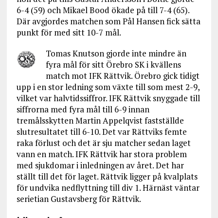
6-4 (59) och Mikael Bood ökade på till 7-4 (65).
Där avgjordes matchen som Pål Hansen fick sätta
punkt för med sitt 10-7 mål.
Tomas Knutson gjorde inte mindre än
fyra mål för sitt Örebro SK i kvällens
match mot IFK Rättvik. Örebro gick tidigt
upp i en stor ledning som växte till som mest 2-9,
vilket var halvtidssiffror. IFK Rättvik snyggade till
siffrorna med fyra mål till 6-9 innan
tremålsskytten Martin Appelqvist fastställde
slutresultatet till 6-10. Det var Rättviks femte
raka förlust och det är sju matcher sedan laget
vann en match. IFK Rättvik har stora problem
med sjukdomar i inledningen av året. Det har
ställt till det för laget. Rättvik ligger på kvalplats
för undvika nedflyttning till div 1. Härnäst väntar
serietian Gustavsberg för Rättvik.