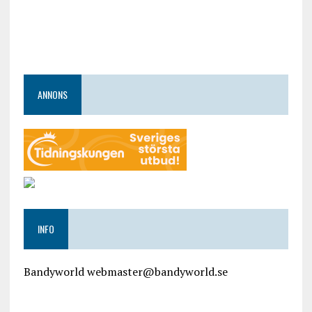
ANNONS
INFO
Bandyworld webmaster@bandyworld.se
google9a9f2ac9029b965b.html