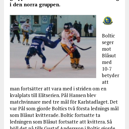
i den norra gruppen.
Boltic
seger
mot
Blåsut
med
10-7
betyder
att
man fortsätter att vara med i striden om en
kvalplats till Elitserien. Pål Hansen blev
matchvinnare med tre mål för Karlstadlaget. Det
var Pål som gjorde Boltics två första lednings mål
som Blåsut kvitterade. Boltic fortsatte ta
ledningen som Blåsut fortsatte att kvittera. Så
höll det på tills Gustaf Andersson i Boltic gjorde