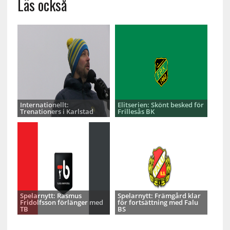
Läs också
Internationellt:
Elitserien: Skönt besked för
Trenationers i Karlstad
Frillesås BK
Spelarnytt: Rasmus
Spelarnytt: Främgård klar
Fridolfsson förlänger med
för fortsättning med Falu
TB
BS