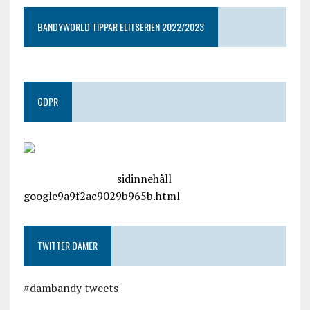
BANDYWORLD TIPPAR ELITSERIEN 2022/2023
GDPR
google.com, pub-4487550053079833, DIRECT,
f08c47fec0942fa0
sidinnehåll
google9a9f2ac9029b965b.html
TWITTER DAMER
#dambandy tweets