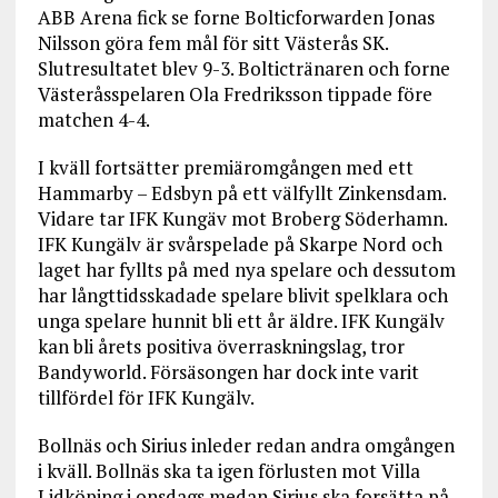
ABB Arena fick se forne Bolticforwarden Jonas
Nilsson göra fem mål för sitt Västerås SK.
Slutresultatet blev 9-3. Boltictränaren och forne
Västeråsspelaren Ola Fredriksson tippade före
matchen 4-4.
I kväll fortsätter premiäromgången med ett
Hammarby – Edsbyn på ett välfyllt Zinkensdam.
Vidare tar IFK Kungäv mot Broberg Söderhamn.
IFK Kungälv är svårspelade på Skarpe Nord och
laget har fyllts på med nya spelare och dessutom
har långttidsskadade spelare blivit spelklara och
unga spelare hunnit bli ett år äldre. IFK Kungälv
kan bli årets positiva överraskningslag, tror
Bandyworld. Försäsongen har dock inte varit
tillfördel för IFK Kungälv.
Bollnäs och Sirius inleder redan andra omgången
i kväll. Bollnäs ska ta igen förlusten mot Villa
Lidköping i onsdags medan Sirius ska forsätta på