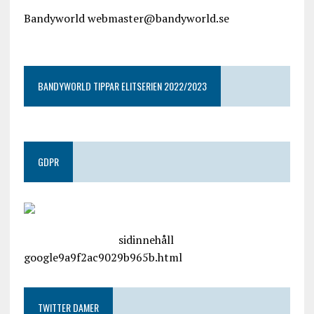
Bandyworld webmaster@bandyworld.se
google9a9f2ac9029b965b.html
BANDYWORLD TIPPAR ELITSERIEN 2022/2023
GDPR
google.com, pub-4487550053079833, DIRECT,
f08c47fec0942fa0
sidinnehåll
google9a9f2ac9029b965b.html
TWITTER DAMER