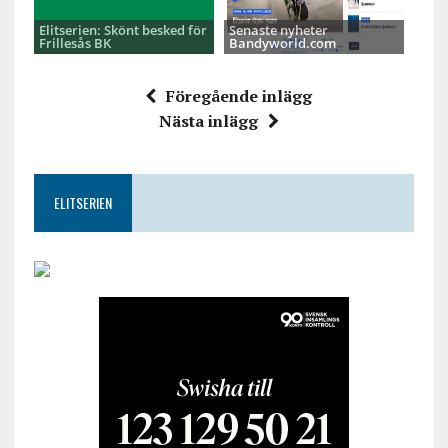
Elitserien: Skönt besked för
Senaste nyheter
Frillesås BK
Bandyworld.com
Föregående inlägg
Nästa inlägg
ELITSERIEN