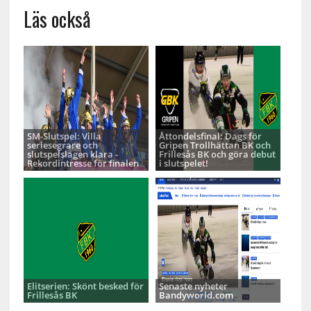
Läs också
SM-Slutspel: Villa
Åttondelsfinal: Dags för
seriesegrare och
Gripen Trollhättan BK och
slutspelslagen klara -
Frillesås BK och göra debut
Rekordintresse för finalen
i slutspelet!
Elitserien: Skönt besked för
Senaste nyheter
Frillesås BK
Bandyworld.com