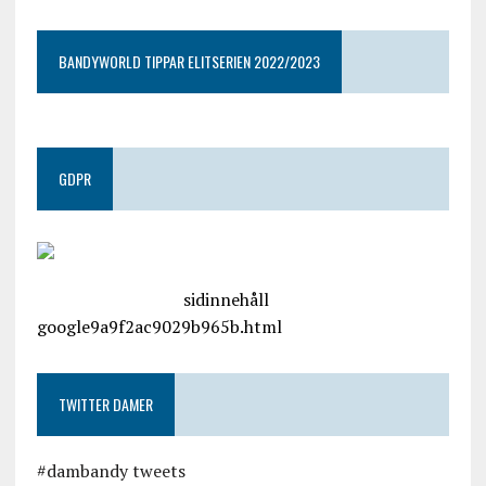
BANDYWORLD TIPPAR ELITSERIEN 2022/2023
GDPR
google.com, pub-4487550053079833, DIRECT,
f08c47fec0942fa0
sidinnehåll
google9a9f2ac9029b965b.html
TWITTER DAMER
#dambandy tweets