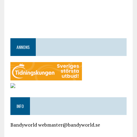
ANNONS
INFO
Bandyworld webmaster@bandyworld.se
google9a9f2ac9029b965b.html