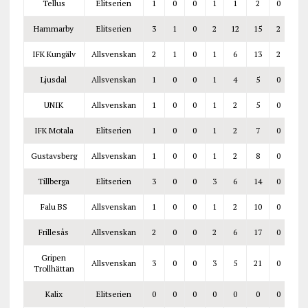
Tellus
Elitserien
1
0
0
1
1
2
0
Hammarby
Elitserien
3
1
0
2
12
15
2
IFK Kungälv
Allsvenskan
2
1
0
1
6
13
2
Ljusdal
Allsvenskan
1
0
0
1
4
5
0
UNIK
Allsvenskan
1
0
0
1
2
5
0
IFK Motala
Elitserien
1
0
0
1
2
7
0
Gustavsberg
Allsvenskan
1
0
0
1
2
8
0
Tillberga
Elitserien
3
0
0
3
6
14
0
Falu BS
Allsvenskan
1
0
0
1
2
10
0
Frillesås
Allsvenskan
2
0
0
2
6
17
0
Gripen
Allsvenskan
3
0
0
3
5
21
0
Trollhättan
Kalix
Elitserien
0
0
0
0
0
0
0