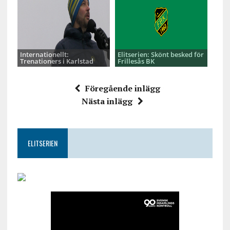
Internationellt:
Elitserien: Skönt besked för
Trenationers i Karlstad
Frillesås BK
Föregående inlägg
Nästa inlägg
ELITSERIEN