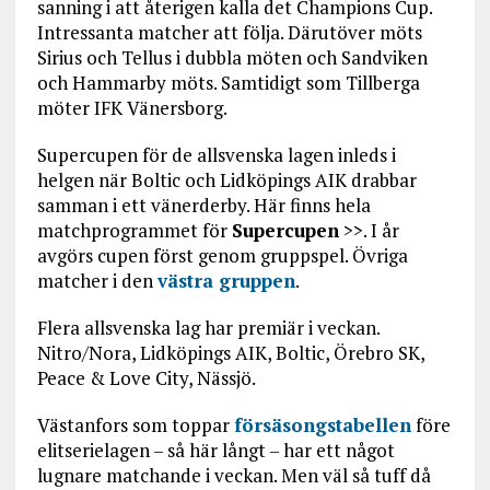
sanning i att återigen kalla det Champions Cup.
Intressanta matcher att följa. Därutöver möts
Sirius och Tellus i dubbla möten och Sandviken
och Hammarby möts. Samtidigt som Tillberga
möter IFK Vänersborg.
Supercupen för de allsvenska lagen inleds i
helgen när Boltic och Lidköpings AIK drabbar
samman i ett vänerderby. Här finns hela
matchprogrammet för
Supercupen
>>. I år
avgörs cupen först genom gruppspel. Övriga
matcher i den
västra gruppen
.
Flera allsvenska lag har premiär i veckan.
Nitro/Nora, Lidköpings AIK, Boltic, Örebro SK,
Peace & Love City, Nässjö.
Västanfors som toppar
försäsongstabellen
före
elitserielagen – så här långt – har ett något
lugnare matchande i veckan. Men väl så tuff då