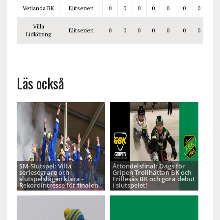
Vetlanda BK
Elitserien
0
0
0
0
0
0
0
Villa
Elitserien
0
0
0
0
0
0
0
Lidköping
Läs också
SM-Slutspel: Villa
Åttondelsfinal: Dags för
seriesegrare och
Gripen Trollhättan BK och
slutspelslagen klara -
Frillesås BK och göra debut
Rekordintresse för finalen
i slutspelet!