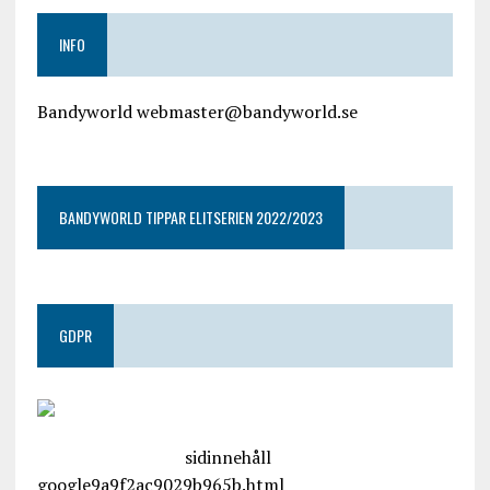
INFO
Bandyworld webmaster@bandyworld.se
google9a9f2ac9029b965b.html
BANDYWORLD TIPPAR ELITSERIEN 2022/2023
GDPR
google.com, pub-4487550053079833, DIRECT,
f08c47fec0942fa0
sidinnehåll
google9a9f2ac9029b965b.html