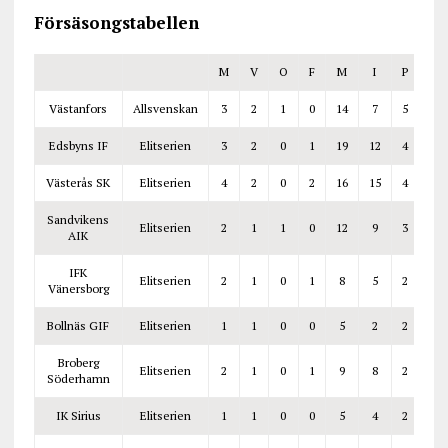
Försäsongstabellen
M
V
O
F
M
I
P
Västanfors
Allsvenskan
3
2
1
0
14
7
5
Edsbyns IF
Elitserien
3
2
0
1
19
12
4
Västerås SK
Elitserien
4
2
0
2
16
15
4
Sandvikens
Elitserien
2
1
1
0
12
9
3
AIK
IFK
Elitserien
2
1
0
1
8
5
2
Vänersborg
Bollnäs GIF
Elitserien
1
1
0
0
5
2
2
Broberg
Elitserien
2
1
0
1
9
8
2
Söderhamn
IK Sirius
Elitserien
1
1
0
0
5
4
2