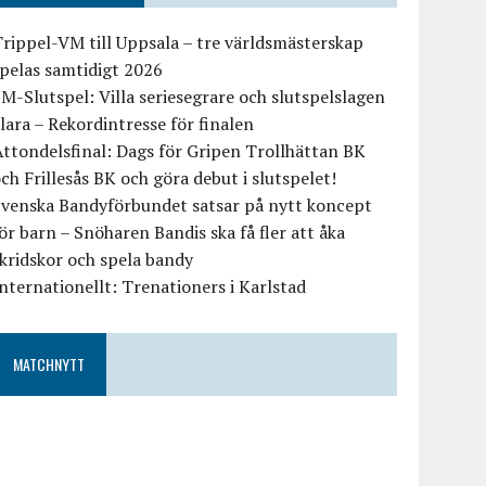
rippel-VM till Uppsala – tre världsmästerskap
pelas samtidigt 2026
M-Slutspel: Villa seriesegrare och slutspelslagen
lara – Rekordintresse för finalen
ttondelsfinal: Dags för Gripen Trollhättan BK
ch Frillesås BK och göra debut i slutspelet!
Svenska Bandyförbundet satsar på nytt koncept
ör barn – Snöharen Bandis ska få fler att åka
kridskor och spela bandy
nternationellt: Trenationers i Karlstad
MATCHNYTT