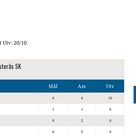
1 Utv: 2
0
/
10
sterås SK
Mål
Ass
Utv
0
0
10
1
1
0
0
2
0
0
0
0