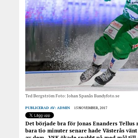
Ted Bergström Foto: Johan Spanås Bandyfoto.se
PUBLICERAD AV:
ADMIN
15 NOVEMBER, 2017
Det började bra för Jonas Enanders Tellus
bara tio minuter senare hade Västerås vänt
av dem. VSK ökade snabbt på med mål till 