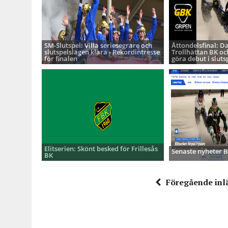
SM-Slutspel: Villa seriesegrare och
Åttondelsfinal: D
slutspelslagen klara - Rekordintresse
Trollhättan BK oc
för finalen
göra debut i sluts
Elitserien: Skönt besked för Frillesås
Senaste nyheter
BK
Föregående inl