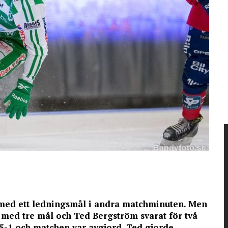
 med ett ledningsmål i andra matchminuten. Men
 med tre mål och Ted Bergström svarat för två
5-1 och matchen var avgjord. Ted gjorde