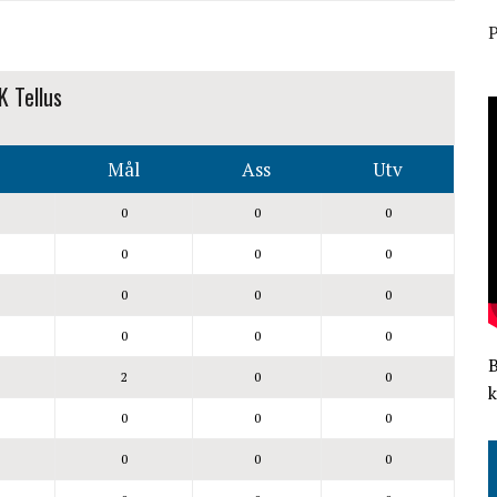
P
K Tellus
Mål
Ass
Utv
0
0
0
0
0
0
0
0
0
0
0
0
2
0
0
k
0
0
0
0
0
0