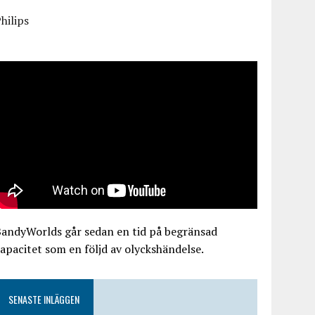
hilips
BandyWorlds går sedan en tid på begränsad
apacitet som en följd av olyckshändelse.
SENASTE INLÄGGEN