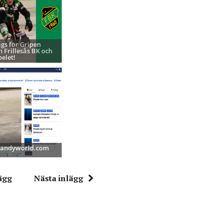
ags för Gripen
h Frillesås BK och
pelet!
 Bandyworld.com
ägg
Nästa inlägg