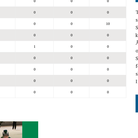
0
0
0
T
0
0
0
s
0
0
10
S
k
0
0
0
Å
1
0
0
o
0
0
0
f
0
0
0
s
I
0
0
0
0
0
0