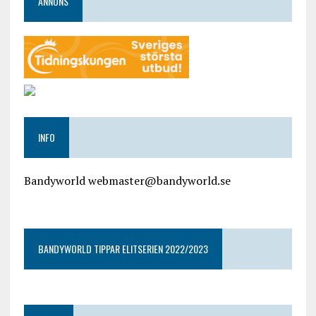
ANNONS
INFO
Bandyworld webmaster@bandyworld.se
google9a9f2ac9029b965b.html
BANDYWORLD TIPPAR ELITSERIEN 2022/2023