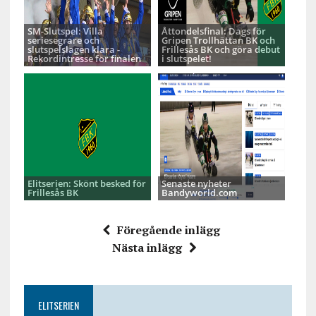
SM-Slutspel: Villa
Åttondelsfinal: Dags för
seriesegrare och
Gripen Trollhättan BK och
slutspelslagen klara -
Frillesås BK och göra debut
Rekordintresse för finalen
i slutspelet!
Elitserien: Skönt besked för
Senaste nyheter
Frillesås BK
Bandyworld.com
Föregående inlägg
Nästa inlägg
ELITSERIEN