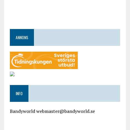
ANNONS
INFO
Bandyworld webmaster@bandyworld.se
google9a9f2ac9029b965b.html