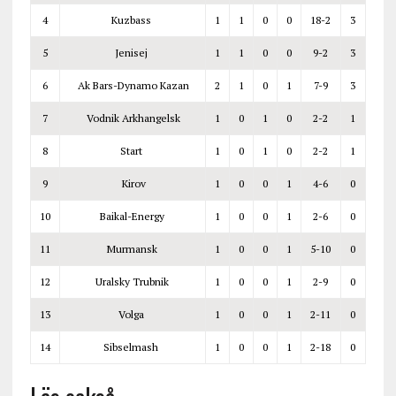
4
Kuzbass
1
1
0
0
18-2
3
5
Jenisej
1
1
0
0
9-2
3
6
Ak Bars-Dynamo
Kazan
2
1
0
1
7-9
3
7
Vodnik
Arkhangelsk
1
0
1
0
2-2
1
8
Start
1
0
1
0
2-2
1
9
Kirov
1
0
0
1
4-6
0
10
Baikal-Energy
1
0
0
1
2-6
0
11
Murmansk
1
0
0
1
5-10
0
12
Uralsky Trubnik
1
0
0
1
2-9
0
13
Volga
1
0
0
1
2-11
0
14
Sibselmash
1
0
0
1
2-18
0