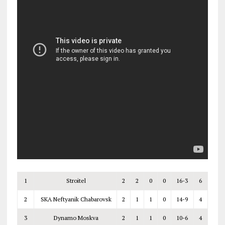
1
Stroitel
2
2
0
0
16-3
6
2
SKA Neftyanik
C
habarovsk
2
1
1
0
14-9
4
3
Dynamo
Moskva
2
1
1
0
10-6
4