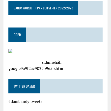
BANDYWORLD TIPPAR ELITSERIEN 2022/2023
GDPR
google.com, pub-4487550053079833, DIRECT,
f08c47fec0942fa0
sidinnehåll
google9a9f2ac9029b965b.html
TWITTER DAMER
#dambandy tweets