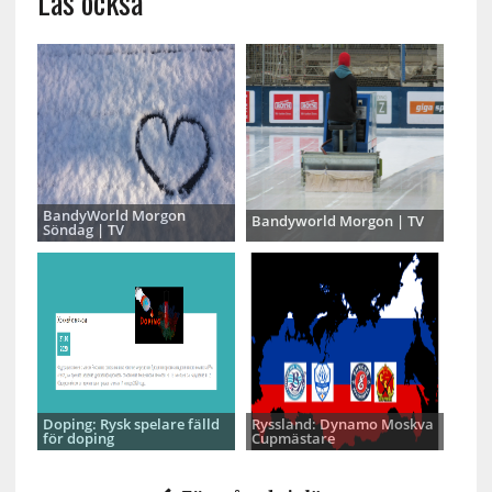
Läs också
BandyWorld Morgon
Bandyworld Morgon | TV
Söndag | TV
Doping: Rysk spelare fälld
Ryssland: Dynamo Moskva
för doping
Cupmästare