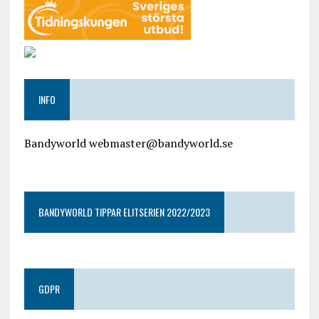
INFO
Bandyworld webmaster@bandyworld.se
google9a9f2ac9029b965b.html
BANDYWORLD TIPPAR ELITSERIEN 2022/2023
GDPR