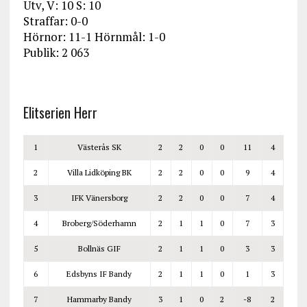
Utv, V: 10 S: 10
Straffar: 0-0
Hörnor: 11-1 Hörnmål: 1-0
Publik: 2 063
Elitserien Herr
1
Västerås SK
2
2
0
0
11
4
2
Villa Lidköping BK
2
2
0
0
9
4
3
IFK Vänersborg
2
2
0
0
7
4
4
Broberg/Söderhamn
2
1
1
0
7
3
5
Bollnäs GIF
2
1
1
0
3
3
6
Edsbyns IF Bandy
2
1
1
0
1
3
7
Hammarby Bandy
3
1
0
2
-8
2