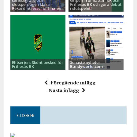
seriesegrare och
Gripen Trollhättan BK och
slutspelslagen klara -
Frillesås BK och göra debut
Rekordintresse för finalen
i slutspelet!
Elitserien: Skönt besked för
Senaste nyheter
Frillesås BK
Bandyworld.com
Föregående inlägg
Nästa inlägg
ELITSERIEN