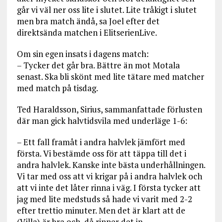
går vi väl ner oss lite i slutet. Lite tråkigt i slutet
men bra match ändå, sa Joel efter det
direktsända matchen i ElitserienLive.
Om sin egen insats i dagens match:
– Tycker det går bra. Bättre än mot Motala
senast. Ska bli skönt med lite tätare med matcher
med match på tisdag.
Ted Haraldsson, Sirius, sammanfattade förlusten
där man gick halvtidsvila med underläge 1-6:
– Ett fall framåt i andra halvlek jämfört med
första. Vi bestämde oss för att täppa till det i
andra halvlek. Kanske inte bästa underhållningen.
Vi tar med oss att vi krigar på i andra halvlek och
att vi inte det låter rinna i väg. I första tycker att
jag med lite medstuds så hade vi varit med 2-2
efter trettio minuter. Men det är klart att de
(Villa) är bra och då rinner det in.