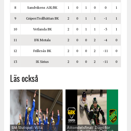
8
Sandvikens AIK/BK
1
0
1
0
0
1
9
GripenTrollhättan BK
2
0
1
1
-1
1
10
Vetlanda BK
2
0
1
1
-3
1
11
IFK Motala
2
0
0
2
-4
0
12
Frillesås BK
2
0
0
2
-11
0
13
IK Sirius
2
0
0
2
-11
0
Läs också
SM-Slutspel: Villa
Åttondelsfinal: Dags för