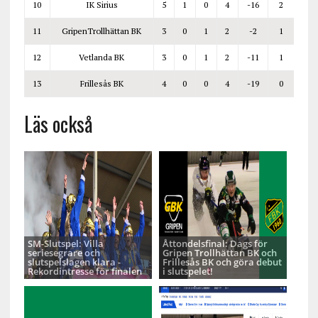
10
IK Sirius
5
1
0
4
-16
2
11
GripenTrollhättan BK
3
0
1
2
-2
1
12
Vetlanda BK
3
0
1
2
-11
1
13
Frillesås BK
4
0
0
4
-19
0
Läs också
SM-Slutspel: Villa
Åttondelsfinal: Dags för
seriesegrare och
Gripen Trollhättan BK och
slutspelslagen klara -
Frillesås BK och göra debut
Rekordintresse för finalen
i slutspelet!