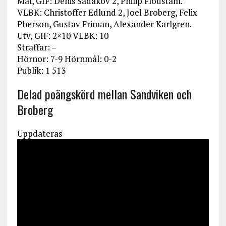
Mål, GIF: Denis Sadakov 2, Philip Flodstam.
VLBK: Christoffer Edlund 2, Joel Broberg, Felix
Pherson, Gustav Friman, Alexander Karlgren.
Utv, GIF: 2×10 VLBK: 10
Straffar: –
Hörnor: 7-9 Hörnmål: 0-2
Publik: 1 513
Delad poängskörd mellan Sandviken och
Broberg
Uppdateras