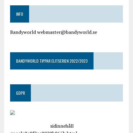
INFO
Bandyworld webmaster@bandyworld.se
google9a9f2ac9029b965b.html
BANDYWORLD TIPPAR ELITSERIEN 2022/2023
GDPR
google.com, pub-4487550053079833, DIRECT,
f08c47fec0942fa0
sidinnehåll