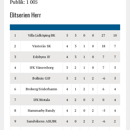
Publik: 1 005
Elitserien Herr
1
Villa Lidköping BK
5
5
0
0
27
10
2
Västerås SK
4
3
1
0
18
7
3
Edsbyns IF
4
3
1
0
7
7
4
IFK Vänersborg
3
2
1
0
7
5
5
Bollnäs GIF
5
2
1
2
-6
5
6
Broberg/Söderhamn
4
1
2
1
6
4
7
IFK Motala
4
2
0
2
0
4
8
Hammarby Bandy
4
2
0
2
-5
4
9
Sandvikens AIK/BK
4
0
2
2
-6
2