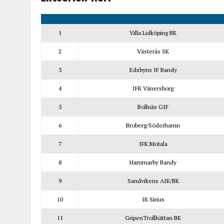
1
Villa Lidköping BK
2
Västerås SK
3
Edsbyns IF Bandy
4
IFK Vänersborg
5
Bollnäs GIF
6
Broberg/Söderhamn
7
IFK Motala
8
Hammarby Bandy
9
Sandvikens AIK/BK
10
IK Sirius
11
GripenTrollhättan BK