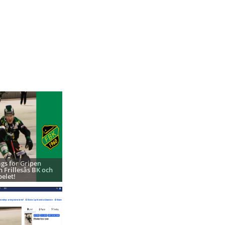
ags för Gripen
h Frillesås BK och
pelet!