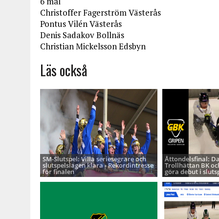
6 mål
Christoffer Fagerström Västerås
Pontus Vilén Västerås
Denis Sadakov Bollnäs
Christian Mickelsson Edsbyn
Läs också
SM-Slutspel: Villa seriesegrare och
Åttondelsfinal: D
slutspelslagen klara - Rekordintresse
Trollhättan BK oc
för finalen
göra debut i sluts