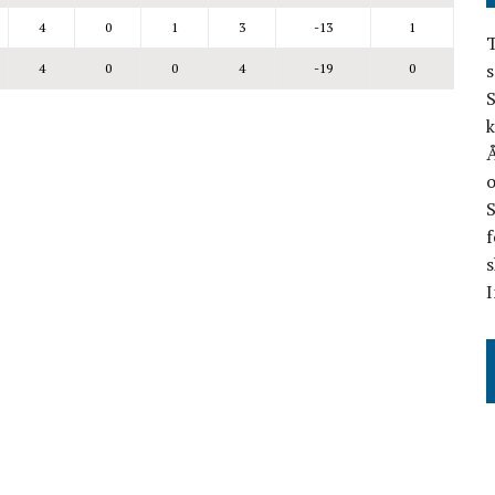
4
0
1
3
-13
1
T
s
4
0
0
4
-19
0
S
k
Å
o
f
s
I