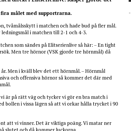
-
få fira målet med supportrarna.
, tvåmålsskytt i matchen och hade bud på fler mål.
ledningsmål i matchen till 2-1 och 4-3.
en som sändes på Elitserienlive så här: – En tight
försök. Men tre hörnor (VSK gjorde tre hörnmål) då
i år. Men i kväll blev det ett hörnmål. – Hörnmål
fensiva och offensiva hörnor så kommer det där med
rnmål.
vi är på rätt väg och tycker vi gör en bra match i
 bollen i vissa lägen så att vi orkar hålla trycket i 90
t att vi vinner. Det är viktiga poäng. Vi matar ner
på slutet och då kommer luckorna.