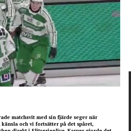
rade matchsvit med sin fjärde seger när
känsla och vi fortsätter på det spåret,
n direkt i Elitserienlive. Kasper gjorde det