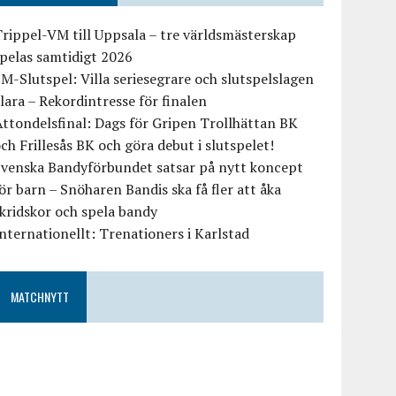
rippel-VM till Uppsala – tre världsmästerskap
pelas samtidigt 2026
M-Slutspel: Villa seriesegrare och slutspelslagen
lara – Rekordintresse för finalen
ttondelsfinal: Dags för Gripen Trollhättan BK
ch Frillesås BK och göra debut i slutspelet!
Svenska Bandyförbundet satsar på nytt koncept
ör barn – Snöharen Bandis ska få fler att åka
kridskor och spela bandy
nternationellt: Trenationers i Karlstad
MATCHNYTT