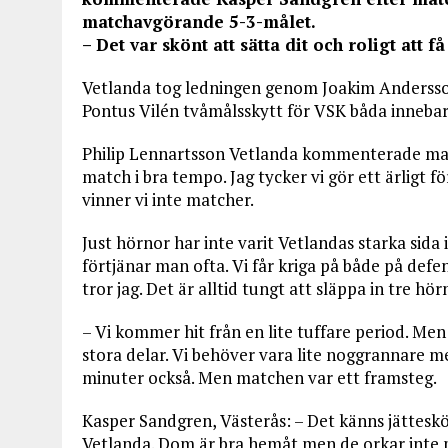
matchavgörande 5-3-målet.
– Det var skönt att sätta dit och roligt att 
Vetlanda tog ledningen genom Joakim Andersson
Pontus Vilén tvåmålsskytt för VSK båda innebar 
Philip Lennartsson Vetlanda kommenterade match
match i bra tempo. Jag tycker vi gör ett ärligt 
vinner vi inte matcher.
Just hörnor har inte varit Vetlandas starka sida 
förtjänar man ofta. Vi får kriga på både på de
tror jag. Det är alltid tungt att släppa in tre hö
– Vi kommer hit från en lite tuffare period. Men 
stora delar. Vi behöver vara lite noggrannare med
minuter också. Men matchen var ett framsteg.
Kasper Sandgren, Västerås: – Det känns jätteskön
Vetlanda. Dom är bra hemåt men de orkar inte 