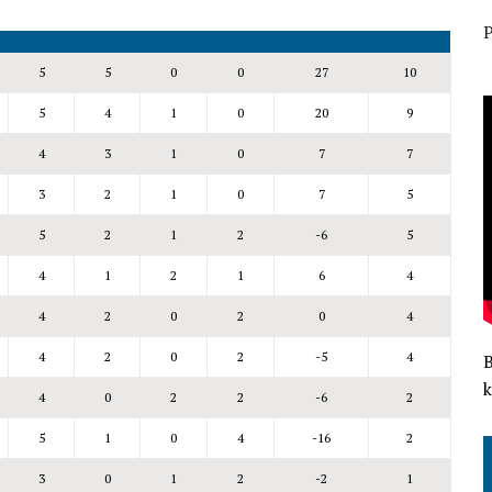
P
5
5
0
0
27
10
5
4
1
0
20
9
4
3
1
0
7
7
3
2
1
0
7
5
5
2
1
2
-6
5
4
1
2
1
6
4
4
2
0
2
0
4
4
2
0
2
-5
4
k
4
0
2
2
-6
2
5
1
0
4
-16
2
3
0
1
2
-2
1