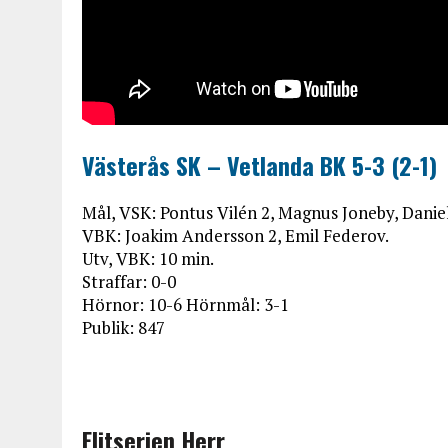
Västerås SK – Vetlanda BK 5-3 (2-1)
Mål, VSK: Pontus Vilén 2, Magnus Joneby, Danie
VBK: Joakim Andersson 2, Emil Federov.
Utv, VBK: 10 min.
Straffar: 0-0
Hörnor: 10-6 Hörnmål: 3-1
Publik: 847
Elitserien Herr