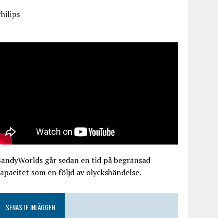
hilips
BandyWorlds går sedan en tid på begränsad
apacitet som en följd av olyckshändelse.
SENASTE INLÄGGEN