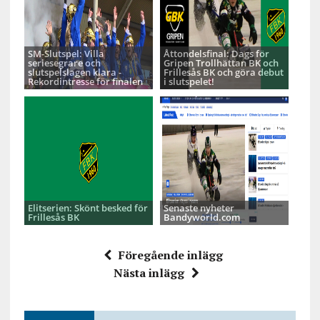
SM-Slutspel: Villa
Åttondelsfinal: Dags för
seriesegrare och
Gripen Trollhättan BK och
slutspelslagen klara -
Frillesås BK och göra debut
Rekordintresse för finalen
i slutspelet!
Elitserien: Skönt besked för
Senaste nyheter
Frillesås BK
Bandyworld.com
Föregående inlägg
Nästa inlägg