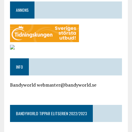
ANNONS
INFO
Bandyworld webmaster@bandyworld.se
google9a9f2ac9029b965b.html
BANDYWORLD TIPPAR ELITSERIEN 2022/2023