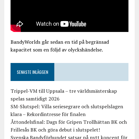
BandyWorlds går sedan en tid på begränsad
kapacitet som en följd av olyckshändelse.
SENASTE INLÄGGEN
Trippel-VM till Uppsala – tre världsmästerskap
spelas samtidigt 2026
SM-Slutspel: Villa seriesegrare och slutspelslagen
klara – Rekordintresse för finalen
Åttondelsfinal: Dags för Gripen Trollhättan BK och
Frillesås BK och göra debut i slutspelet!
Svenska Bandyförbundet satsar på nytt koncept för