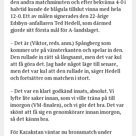
den andra matchminuten och efter bekväma 4-0 i
halvtid kunde de blågula tillslut vinna med hela
12-0. Ett av målen signerades den 22-årige
Edsbyn-anfallaren Ted Hedell, som därmed
gjorde sitt första mål för A-landslaget.
– Det är (Viktor, reds. anm.) Spångberg som
kommer ute på vänsterkanten och spelar in den.
Den rullade in rätt så långsamt, men det var kul
att få göra det. Jag hade något läge till senare,
men det var kul att den rullade in, säger Hedell
och fortsätter om matchen i stort.
– Det var en klart godkänd insats, absolut. Vi
lyfte lite saker innan, som vi ville träna på till
imorgon (VM-finalen), och vi gör det bra. Det var
skönt att få sig en genomkörare innan imorgon,
så det känns bra.
För Kazakstan väntar nu bronsmatch under