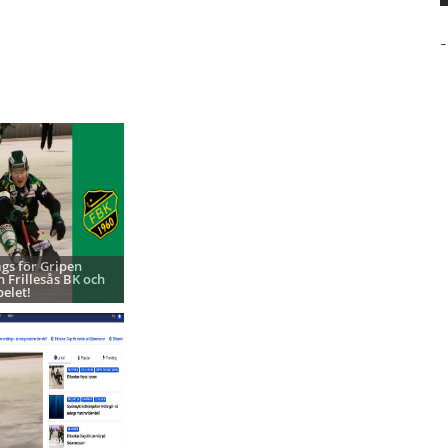
-
ags för Gripen
h Frillesås BK och
pelet!