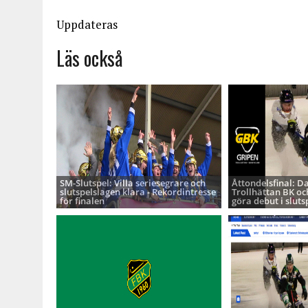
Uppdateras
Läs också
SM-Slutspel: Villa seriesegrare och
Åttondelsfinal: D
slutspelslagen klara - Rekordintresse
Trollhättan BK oc
för finalen
göra debut i sluts