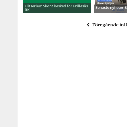
Elitserien: Skönt besked för Frillesås
Senaste nyheter
BK
Föregående inl