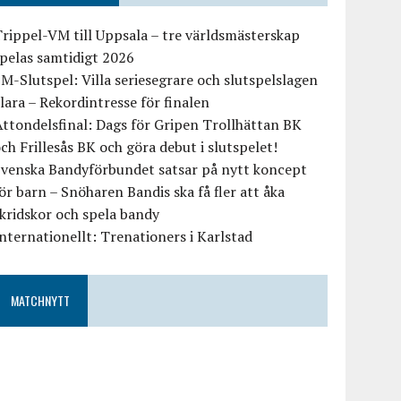
rippel-VM till Uppsala – tre världsmästerskap
pelas samtidigt 2026
M-Slutspel: Villa seriesegrare och slutspelslagen
lara – Rekordintresse för finalen
ttondelsfinal: Dags för Gripen Trollhättan BK
ch Frillesås BK och göra debut i slutspelet!
Svenska Bandyförbundet satsar på nytt koncept
ör barn – Snöharen Bandis ska få fler att åka
kridskor och spela bandy
nternationellt: Trenationers i Karlstad
MATCHNYTT