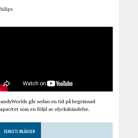
hilips
BandyWorlds går sedan en tid på begränsad
apacitet som en följd av olyckshändelse.
SENASTE INLÄGGEN