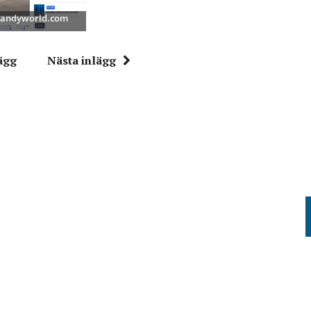
 Bandyworld.com
ägg
Nästa inlägg