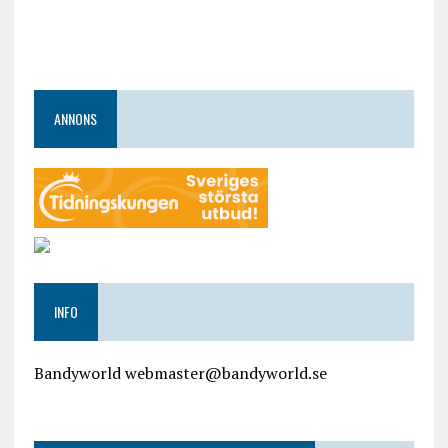
ANNONS
INFO
Bandyworld webmaster@bandyworld.se
google9a9f2ac9029b965b.html