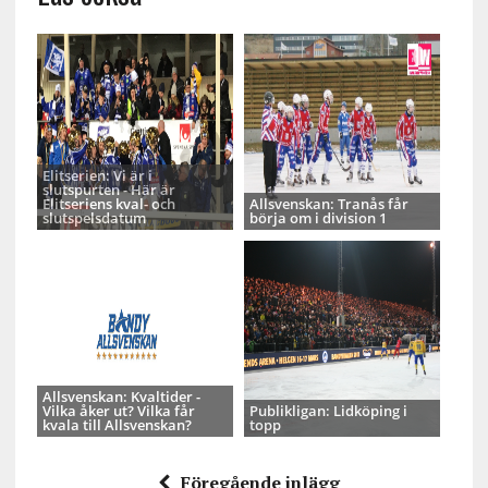
Elitserien: Vi är i
slutspurten - Här är
Elitseriens kval- och
Allsvenskan: Tranås får
slutspelsdatum
börja om i division 1
Allsvenskan: Kvaltider -
Vilka åker ut? Vilka får
Publikligan: Lidköping i
kvala till Allsvenskan?
topp
Föregående inlägg