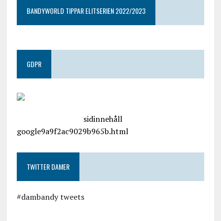
BANDYWORLD TIPPAR ELITSERIEN 2022/2023
GDPR
google.com, pub-4487550053079833, DIRECT,
f08c47fec0942fa0
sidinnehåll
google9a9f2ac9029b965b.html
TWITTER DAMER
#dambandy tweets