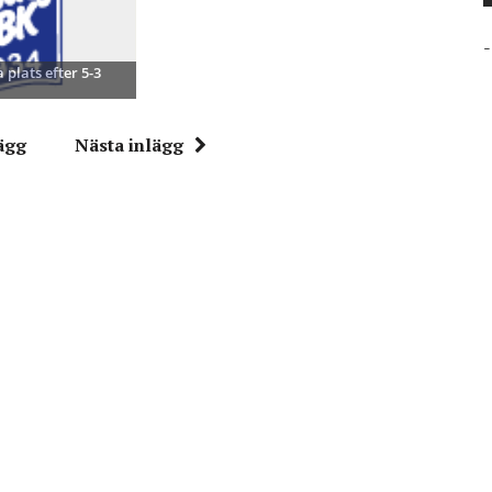
-
 plats efter 5-3
ägg
Nästa inlägg