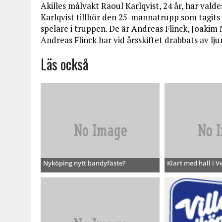
Akilles målvakt Raoul Karlqvist, 24 år, har vald
Karlqvist tillhör den 25-mannatrupp som tagits u
spelare i truppen. De är Andreas Flinck, Joakim
Andreas Flinck har vid årsskiftet drabbats av lj
Läs också
Nyköping nytt bandyfäste?
Klart med hall i V