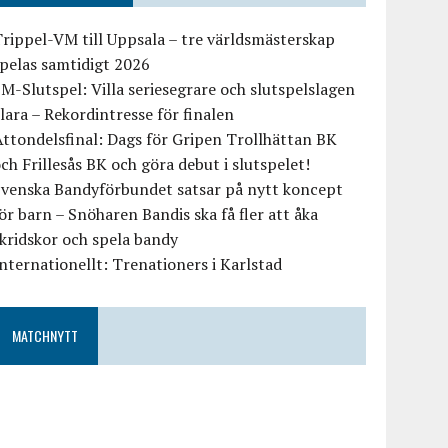
rippel-VM till Uppsala – tre världsmästerskap
pelas samtidigt 2026
M-Slutspel: Villa seriesegrare och slutspelslagen
lara – Rekordintresse för finalen
ttondelsfinal: Dags för Gripen Trollhättan BK
ch Frillesås BK och göra debut i slutspelet!
Svenska Bandyförbundet satsar på nytt koncept
ör barn – Snöharen Bandis ska få fler att åka
kridskor och spela bandy
nternationellt: Trenationers i Karlstad
MATCHNYTT