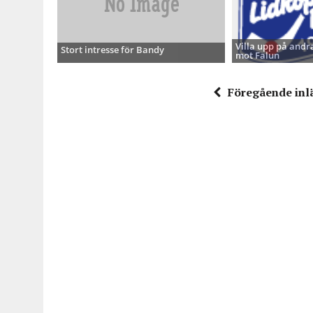
Villa upp på andra
Stort intresse för Bandy
mot Falun
Föregående inl