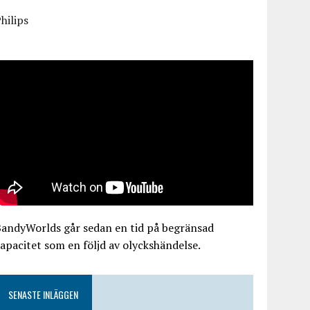
hilips
BandyWorlds går sedan en tid på begränsad
apacitet som en följd av olyckshändelse.
SENASTE INLÄGGEN